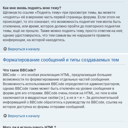
Как мне вновь поднять мою тему?
Щёлкнув по ссылке «Поднять тему» при просмотре темы, вы можете
«поднять» её в верхнюю часть первой страницы форума. Если этого не
происходит, то это означает, что возможность поднятия тем могла быть
отключена, или время, которое должно пройти до повторного поднятия
темы, ещё не прошло. Также можно поднять тему, просто ответив на неё,
однако удостоверьтесь, что тем самым вы не нарушаете правила
конференции, на которой находитесь.
Вернуться к началу
Форматирование сообщений и типы создаваемых тем
Что такое BBCode?
BBCode — это особая реализация HTML, предлагающая большие
возможности по форматированию отдельных частей сообщения.
Возможность использования BBCode определяется администратором,
однако BBCode также может быть отключён на уровне сообщения в
форме для его отправки. BBCode очень похож на HTML, но теги в нём
заключаются в квадратные скобки [ и ], а не в < и >. За дополнительной
информацией о BBCode обратитесь к руководству по BBCode, ссылка на
которое доступна из формы отправки сообщений.
Вернуться к началу
Могу ли я использовать HTML?