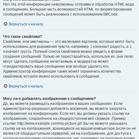
Нет. На этой конференции невозможны отправка и обработка HTML-кода
в сообщениях. Большая часть возможностей HTML по форматированию
сообщений может быть реализована с использованием BBCode.
Вернуться к началу
Что такое смайлики?
Смайлики, или эмотиконы — это маленькие картинки, которые могут быть
использованы для выражения чувств, например :) означает радость, а :(
означает грусть. Полный список смайликов можно увидеть в форме
создания сообщений. Только не перестарайтесь, используя их: они легко
могут сделать сообщение нечитаемым, и модератор может
отредактировать ваше сообщение или вообще удалить его.
Администратор конференции также может ограничить количество
смайликов, которое можно использовать в сообщении.
Вернуться к началу
Могу ли я добавлять изображения к сообщениям?
Да, вы можете размещать изображения в ваших сообщениях. Если
администратор разрешил добавлять вложения, вы можете загрузить
изображение на конференцию. Если нет, вы должны указать ссылку на
изображение, сохранённое на общедоступном веб-сервере. Пример
ссылки: http://www.example.com/my-picture.gif. Вы не можете указывать
ссылку ни на изображения, хранящиеся на вашем компьютере (если он не
является общедоступным сервером), ни на изображения, для доступа к
которым необходима аутентификация, как, например, на почтовые ящики