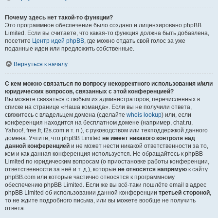
Почему здесь нет такой-то функции?
Это программное обеспечение было создано и лицензировано phpBB
Limited. Если вы считаете, что какая-то функция должна быть добавлена,
посетите
Центр идей phpBB
, где можно отдать свой голос за уже
поданные идеи или предложить собственные.
Вернуться к началу
С кем можно связаться по вопросу некорректного использования и/или
юридических вопросов, связанных с этой конференцией?
Вы можете связаться с любым из администраторов, перечисленных в
списке на странице «Наша команда». Если вы не получили ответа,
свяжитесь с владельцем домена (сделайте
whois lookup
) или, если
конференция находится на бесплатном домене (например, chat.ru,
Yahoo!, free.fr, f2s.com и т. п.), с руководством или техподдержкой данного
домена. Учтите, что phpBB Limited
не имеет никакого контроля над
данной конференцией
и не может нести никакой ответственности за то,
кем и как данная конференция используется. Не обращайтесь к phpBB
Limited по юридическим вопросам (о приостановке работы конференции,
ответственности за неё и т. д.), которые
не относятся напрямую
к сайту
phpBB.com или которые частично относятся к программному
обеспечению phpBB Limited. Если же вы всё-таки пошлёте email в адрес
phpBB Limited об использовании данной конференции
третьей стороной
,
то не ждите подробного письма, или вы можете вообще не получить
ответа.