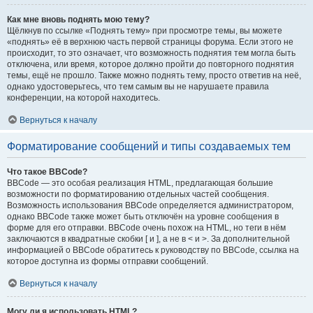
Как мне вновь поднять мою тему?
Щёлкнув по ссылке «Поднять тему» при просмотре темы, вы можете
«поднять» её в верхнюю часть первой страницы форума. Если этого не
происходит, то это означает, что возможность поднятия тем могла быть
отключена, или время, которое должно пройти до повторного поднятия
темы, ещё не прошло. Также можно поднять тему, просто ответив на неё,
однако удостоверьтесь, что тем самым вы не нарушаете правила
конференции, на которой находитесь.
Вернуться к началу
Форматирование сообщений и типы создаваемых тем
Что такое BBCode?
BBCode — это особая реализация HTML, предлагающая большие
возможности по форматированию отдельных частей сообщения.
Возможность использования BBCode определяется администратором,
однако BBCode также может быть отключён на уровне сообщения в
форме для его отправки. BBCode очень похож на HTML, но теги в нём
заключаются в квадратные скобки [ и ], а не в < и >. За дополнительной
информацией о BBCode обратитесь к руководству по BBCode, ссылка на
которое доступна из формы отправки сообщений.
Вернуться к началу
Могу ли я использовать HTML?