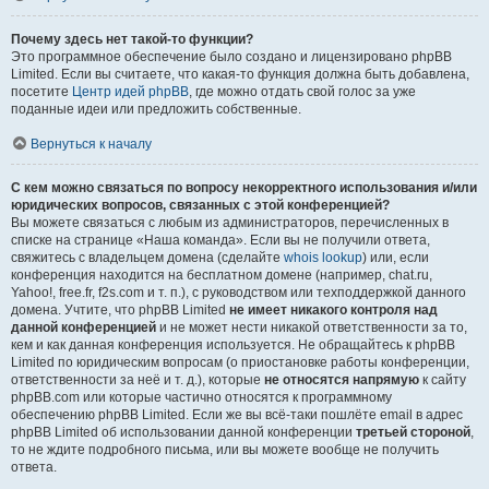
Почему здесь нет такой-то функции?
Это программное обеспечение было создано и лицензировано phpBB
Limited. Если вы считаете, что какая-то функция должна быть добавлена,
посетите
Центр идей phpBB
, где можно отдать свой голос за уже
поданные идеи или предложить собственные.
Вернуться к началу
С кем можно связаться по вопросу некорректного использования и/или
юридических вопросов, связанных с этой конференцией?
Вы можете связаться с любым из администраторов, перечисленных в
списке на странице «Наша команда». Если вы не получили ответа,
свяжитесь с владельцем домена (сделайте
whois lookup
) или, если
конференция находится на бесплатном домене (например, chat.ru,
Yahoo!, free.fr, f2s.com и т. п.), с руководством или техподдержкой данного
домена. Учтите, что phpBB Limited
не имеет никакого контроля над
данной конференцией
и не может нести никакой ответственности за то,
кем и как данная конференция используется. Не обращайтесь к phpBB
Limited по юридическим вопросам (о приостановке работы конференции,
ответственности за неё и т. д.), которые
не относятся напрямую
к сайту
phpBB.com или которые частично относятся к программному
обеспечению phpBB Limited. Если же вы всё-таки пошлёте email в адрес
phpBB Limited об использовании данной конференции
третьей стороной
,
то не ждите подробного письма, или вы можете вообще не получить
ответа.