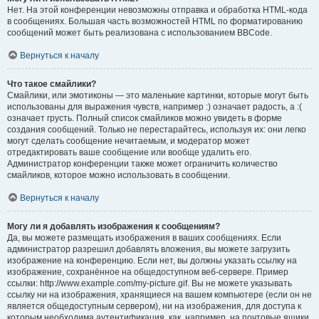
Нет. На этой конференции невозможны отправка и обработка HTML-кода
в сообщениях. Большая часть возможностей HTML по форматированию
сообщений может быть реализована с использованием BBCode.
Вернуться к началу
Что такое смайлики?
Смайлики, или эмотиконы — это маленькие картинки, которые могут быть
использованы для выражения чувств, например :) означает радость, а :(
означает грусть. Полный список смайликов можно увидеть в форме
создания сообщений. Только не перестарайтесь, используя их: они легко
могут сделать сообщение нечитаемым, и модератор может
отредактировать ваше сообщение или вообще удалить его.
Администратор конференции также может ограничить количество
смайликов, которое можно использовать в сообщении.
Вернуться к началу
Могу ли я добавлять изображения к сообщениям?
Да, вы можете размещать изображения в ваших сообщениях. Если
администратор разрешил добавлять вложения, вы можете загрузить
изображение на конференцию. Если нет, вы должны указать ссылку на
изображение, сохранённое на общедоступном веб-сервере. Пример
ссылки: http://www.example.com/my-picture.gif. Вы не можете указывать
ссылку ни на изображения, хранящиеся на вашем компьютере (если он не
является общедоступным сервером), ни на изображения, для доступа к
которым необходима аутентификация, как, например, на почтовые ящики