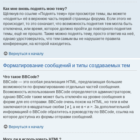
Как мне вновь поднять мою тему?
Щёлкнув по ссылке «Поднять тему» при просмотре темы, вы можете
«поднять» её в верхнюю часть первой страницы форума. Если этого не
происходит, то это означает, что возможность поднятия тем могла быть
отключена, или время, которое должно пройти до повторного поднятия
темы, ещё не прошло. Также можно поднять тему, просто ответив на неё,
однако удостоверьтесь, что тем самым вы не нарушаете правила
конференции, на которой находитесь.
Вернуться к началу
Форматирование сообщений и типы создаваемых тем
Что такое BBCode?
BBCode — это особая реализация HTML, предлагающая большие
возможности по форматированию отдельных частей сообщения.
Возможность использования BBCode определяется администратором,
однако BBCode также может быть отключён на уровне сообщения в
форме для его отправки. BBCode очень похож на HTML, но теги в нём
заключаются в квадратные скобки [ и ], а не в < и >. За дополнительной
информацией о BBCode обратитесь к руководству по BBCode, ссылка на
которое доступна из формы отправки сообщений.
Вернуться к началу
Могу ли я использовать HTML?