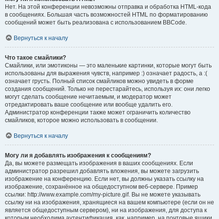
Нет. На этой конференции невозможны отправка и обработка HTML-кода
в сообщениях. Большая часть возможностей HTML по форматированию
сообщений может быть реализована с использованием BBCode.
Вернуться к началу
Что такое смайлики?
Смайлики, или эмотиконы — это маленькие картинки, которые могут быть
использованы для выражения чувств, например :) означает радость, а :(
означает грусть. Полный список смайликов можно увидеть в форме
создания сообщений. Только не перестарайтесь, используя их: они легко
могут сделать сообщение нечитаемым, и модератор может
отредактировать ваше сообщение или вообще удалить его.
Администратор конференции также может ограничить количество
смайликов, которое можно использовать в сообщении.
Вернуться к началу
Могу ли я добавлять изображения к сообщениям?
Да, вы можете размещать изображения в ваших сообщениях. Если
администратор разрешил добавлять вложения, вы можете загрузить
изображение на конференцию. Если нет, вы должны указать ссылку на
изображение, сохранённое на общедоступном веб-сервере. Пример
ссылки: http://www.example.com/my-picture.gif. Вы не можете указывать
ссылку ни на изображения, хранящиеся на вашем компьютере (если он не
является общедоступным сервером), ни на изображения, для доступа к
которым необходима аутентификация, как, например, на почтовые ящики