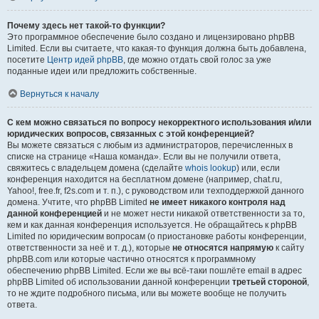
Почему здесь нет такой-то функции?
Это программное обеспечение было создано и лицензировано phpBB
Limited. Если вы считаете, что какая-то функция должна быть добавлена,
посетите
Центр идей phpBB
, где можно отдать свой голос за уже
поданные идеи или предложить собственные.
Вернуться к началу
С кем можно связаться по вопросу некорректного использования и/или
юридических вопросов, связанных с этой конференцией?
Вы можете связаться с любым из администраторов, перечисленных в
списке на странице «Наша команда». Если вы не получили ответа,
свяжитесь с владельцем домена (сделайте
whois lookup
) или, если
конференция находится на бесплатном домене (например, chat.ru,
Yahoo!, free.fr, f2s.com и т. п.), с руководством или техподдержкой данного
домена. Учтите, что phpBB Limited
не имеет никакого контроля над
данной конференцией
и не может нести никакой ответственности за то,
кем и как данная конференция используется. Не обращайтесь к phpBB
Limited по юридическим вопросам (о приостановке работы конференции,
ответственности за неё и т. д.), которые
не относятся напрямую
к сайту
phpBB.com или которые частично относятся к программному
обеспечению phpBB Limited. Если же вы всё-таки пошлёте email в адрес
phpBB Limited об использовании данной конференции
третьей стороной
,
то не ждите подробного письма, или вы можете вообще не получить
ответа.