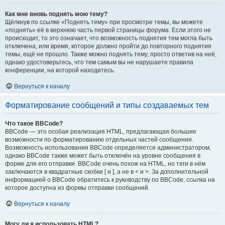
Как мне вновь поднять мою тему?
Щёлкнув по ссылке «Поднять тему» при просмотре темы, вы можете
«поднять» её в верхнюю часть первой страницы форума. Если этого не
происходит, то это означает, что возможность поднятия тем могла быть
отключена, или время, которое должно пройти до повторного поднятия
темы, ещё не прошло. Также можно поднять тему, просто ответив на неё,
однако удостоверьтесь, что тем самым вы не нарушаете правила
конференции, на которой находитесь.
Вернуться к началу
Форматирование сообщений и типы создаваемых тем
Что такое BBCode?
BBCode — это особая реализация HTML, предлагающая большие
возможности по форматированию отдельных частей сообщения.
Возможность использования BBCode определяется администратором,
однако BBCode также может быть отключён на уровне сообщения в
форме для его отправки. BBCode очень похож на HTML, но теги в нём
заключаются в квадратные скобки [ и ], а не в < и >. За дополнительной
информацией о BBCode обратитесь к руководству по BBCode, ссылка на
которое доступна из формы отправки сообщений.
Вернуться к началу
Могу ли я использовать HTML?