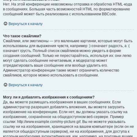
Нет. На этой конференции невозможны отправка и обработка HTML-кода
в сообщениях. Большая часть возможностей HTML по форматированию
сообщений может быть реализована с использованием BBCode.
Вернуться к началу
Что такое смайлики?
Смайлики, или эмотиконы — это маленькие картинки, которые могут быть
использованы для выражения чувств, например :) означает радость, а :(
означает грусть. Полный список смайликов можно увидеть в форме
создания сообщений. Только не перестарайтесь, используя их: они легко
могут сделать сообщение нечитаемым, и модератор может
отредактировать ваше сообщение или вообще удалить его.
Администратор конференции также может ограничить количество
смайликов, которое можно использовать в сообщении.
Вернуться к началу
Могу ли я добавлять изображения к сообщениям?
Да, вы можете размещать изображения в ваших сообщениях. Если
администратор разрешил добавлять вложения, вы можете загрузить
изображение на конференцию. Если нет, вы должны указать ссылку на
изображение, сохранённое на общедоступном веб-сервере. Пример
ссылки: http://www.example.com/my-picture.gif. Вы не можете указывать
ссылку ни на изображения, хранящиеся на вашем компьютере (если он не
является общедоступным сервером), ни на изображения, для доступа к
которым необходима аутентификация, как, например, на почтовые ящики