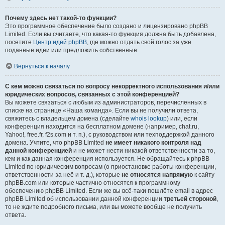
Почему здесь нет такой-то функции?
Это программное обеспечение было создано и лицензировано phpBB
Limited. Если вы считаете, что какая-то функция должна быть добавлена,
посетите
Центр идей phpBB
, где можно отдать свой голос за уже
поданные идеи или предложить собственные.
Вернуться к началу
С кем можно связаться по вопросу некорректного использования и/или
юридических вопросов, связанных с этой конференцией?
Вы можете связаться с любым из администраторов, перечисленных в
списке на странице «Наша команда». Если вы не получили ответа,
свяжитесь с владельцем домена (сделайте
whois lookup
) или, если
конференция находится на бесплатном домене (например, chat.ru,
Yahoo!, free.fr, f2s.com и т. п.), с руководством или техподдержкой данного
домена. Учтите, что phpBB Limited
не имеет никакого контроля над
данной конференцией
и не может нести никакой ответственности за то,
кем и как данная конференция используется. Не обращайтесь к phpBB
Limited по юридическим вопросам (о приостановке работы конференции,
ответственности за неё и т. д.), которые
не относятся напрямую
к сайту
phpBB.com или которые частично относятся к программному
обеспечению phpBB Limited. Если же вы всё-таки пошлёте email в адрес
phpBB Limited об использовании данной конференции
третьей стороной
,
то не ждите подробного письма, или вы можете вообще не получить
ответа.