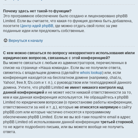
Почему здесь нет такой-то функции?
Это программное обеспечение было создано и лицензировано phpBB
Limited. Если вы считаете, что какая-то функция должна быть добавлена,
посетите
Центр идей phpBB
, где можно отдать свой голос за уже
поданные идеи или предложить собственные.
Вернуться к началу
С кем можно связаться по вопросу некорректного использования и/или
юридических вопросов, связанных с этой конференцией?
Вы можете связаться с любым из администраторов, перечисленных в
списке на странице «Наша команда». Если вы не получили ответа,
свяжитесь с владельцем домена (сделайте
whois lookup
) или, если
конференция находится на бесплатном домене (например, chat.ru,
Yahoo!, free.fr, f2s.com и т. п.), с руководством или техподдержкой данного
домена. Учтите, что phpBB Limited
не имеет никакого контроля над
данной конференцией
и не может нести никакой ответственности за то,
кем и как данная конференция используется. Не обращайтесь к phpBB
Limited по юридическим вопросам (о приостановке работы конференции,
ответственности за неё и т. д.), которые
не относятся напрямую
к сайту
phpBB.com или которые частично относятся к программному
обеспечению phpBB Limited. Если же вы всё-таки пошлёте email в адрес
phpBB Limited об использовании данной конференции
третьей стороной
,
то не ждите подробного письма, или вы можете вообще не получить
ответа.