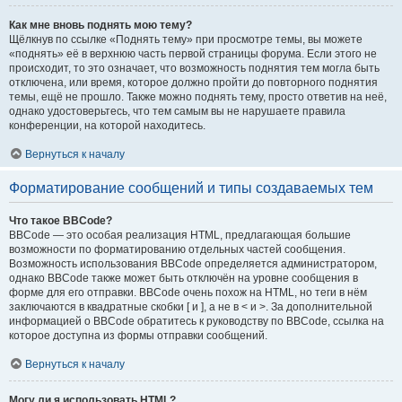
Как мне вновь поднять мою тему?
Щёлкнув по ссылке «Поднять тему» при просмотре темы, вы можете
«поднять» её в верхнюю часть первой страницы форума. Если этого не
происходит, то это означает, что возможность поднятия тем могла быть
отключена, или время, которое должно пройти до повторного поднятия
темы, ещё не прошло. Также можно поднять тему, просто ответив на неё,
однако удостоверьтесь, что тем самым вы не нарушаете правила
конференции, на которой находитесь.
Вернуться к началу
Форматирование сообщений и типы создаваемых тем
Что такое BBCode?
BBCode — это особая реализация HTML, предлагающая большие
возможности по форматированию отдельных частей сообщения.
Возможность использования BBCode определяется администратором,
однако BBCode также может быть отключён на уровне сообщения в
форме для его отправки. BBCode очень похож на HTML, но теги в нём
заключаются в квадратные скобки [ и ], а не в < и >. За дополнительной
информацией о BBCode обратитесь к руководству по BBCode, ссылка на
которое доступна из формы отправки сообщений.
Вернуться к началу
Могу ли я использовать HTML?