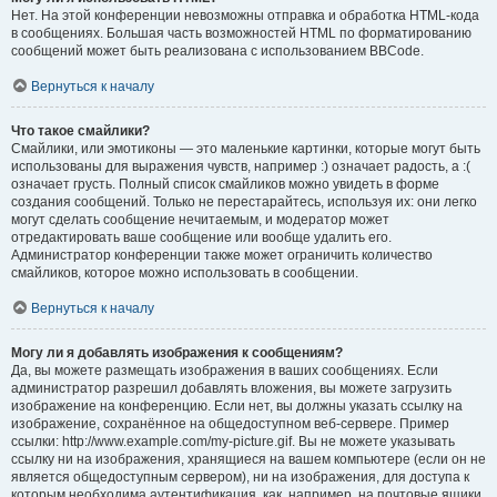
Нет. На этой конференции невозможны отправка и обработка HTML-кода
в сообщениях. Большая часть возможностей HTML по форматированию
сообщений может быть реализована с использованием BBCode.
Вернуться к началу
Что такое смайлики?
Смайлики, или эмотиконы — это маленькие картинки, которые могут быть
использованы для выражения чувств, например :) означает радость, а :(
означает грусть. Полный список смайликов можно увидеть в форме
создания сообщений. Только не перестарайтесь, используя их: они легко
могут сделать сообщение нечитаемым, и модератор может
отредактировать ваше сообщение или вообще удалить его.
Администратор конференции также может ограничить количество
смайликов, которое можно использовать в сообщении.
Вернуться к началу
Могу ли я добавлять изображения к сообщениям?
Да, вы можете размещать изображения в ваших сообщениях. Если
администратор разрешил добавлять вложения, вы можете загрузить
изображение на конференцию. Если нет, вы должны указать ссылку на
изображение, сохранённое на общедоступном веб-сервере. Пример
ссылки: http://www.example.com/my-picture.gif. Вы не можете указывать
ссылку ни на изображения, хранящиеся на вашем компьютере (если он не
является общедоступным сервером), ни на изображения, для доступа к
которым необходима аутентификация, как, например, на почтовые ящики