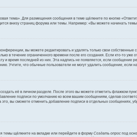
овая тема». Для размещения сообщения в теме щёлкните по кнопке «Ответит
ится внизу страниц форума или темы. Например: «Вы можете начинать темы»
конференции, вы можете редактировать и удалять только свои собственные 
ько в течение ограниченного времени после его создания. Если кто-то уже 
дату и время последней из них. Эта надпись не появляется, если сообщение 
ию. Учтите, что обычные пользователи не могут удалить сообщение, если на 
создать её в личном разделе. После этого вы можете отметить флажком пун
обавление подписи по умолчанию ко всем вашим сообщениям, сделав соотве
а это, вы сможете отменить добавление подписи в отдельных сообщениях, у
я темы щёлкните на вкладке или перейдите в форму
Создать опрос
под осно