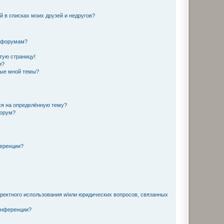
й в списках моих друзей и недругов?
и форумам?
стую страницу!
и?
ные мной темы?
ься на определённую тему?
форум?
ференции?
рректного использования и/или юридических вопросов, связанных
конференции?