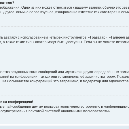
ователя?
зображения. Одно из них может относиться к вашему званию, обычно это звёзд
. Другое, обычно более крупное, изображение известно как «аватара» и обы
ь аватару с использованием четырёх инструментов: «Граватар», «Галерея а
, а также какие типы аватар могут быть доступны. Если вы не можете испол
чество созданных вами сообщений или идентифицируют определённых польз
аний на конференции, так как они установлены её администратором. Пожал
е. На большинстве конференций это запрещено, и модератор или администра
ти на конференцию!
ь email-сообщения другим пользователям через встроенную в конференцию ф
ь злоупотребления почтовой системой анонимными пользователями.