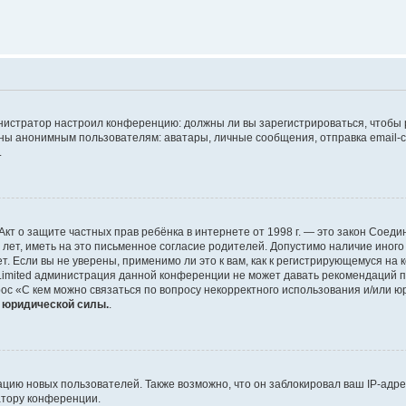
дминистратор настроил конференцию: должны ли вы зарегистрироваться, чтобы
 анонимным пользователям: аватары, личные сообщения, отправка email-сооб
.
 или Акт о защите частных прав ребёнка в интернете от 1998 г. — это закон Со
т, иметь на это письменное согласие родителей. Допустимо наличие иного
 Если вы не уверены, применимо ли это к вам, как к регистрирующемуся на 
Limited администрация данной конференции не может давать рекомендаций 
ос «С кем можно связаться по вопросу некорректного использования и/или ю
т юридической силы.
.
ию новых пользователей. Также возможно, что он заблокировал ваш IP-адре
атору конференции.