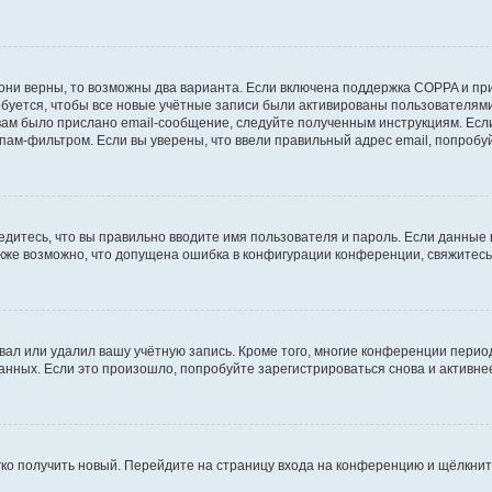
они верны, то возможны два варианта. Если включена поддержка COPPA и при 
уется, чтобы все новые учётные записи были активированы пользователями
ам было прислано email-сообщение, следуйте полученным инструкциям. Если
пам-фильтром. Если вы уверены, что ввели правильный адрес email, попробу
едитесь, что вы правильно вводите имя пользователя и пароль. Если данные
Также возможно, что допущена ошибка в конфигурации конференции, свяжитес
вал или удалил вашу учётную запись. Кроме того, многие конференции перио
ных. Если это произошло, попробуйте зарегистрироваться снова и активнее 
егко получить новый. Перейдите на страницу входа на конференцию и щёлкни