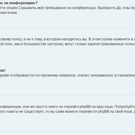
час на конференции»?
дёте опцию
Скрывать моё пребывание на конференции
. Выберите
Да
, и вы 
зователем.
вому поясу, а не к тому, в котором находитесь вы. В этом случае измените в 
овой пояс, как и большинство настроек, могут только зарегистрированные пол
ое!
о время отображается по-прежнему неверное, значит, неправильно установле
онференции, или же просто никто не перевёл phpBB на ваш язык. Попробуйт
вого пакета не существует, то вы сами можете перевести phpBB на свой язы