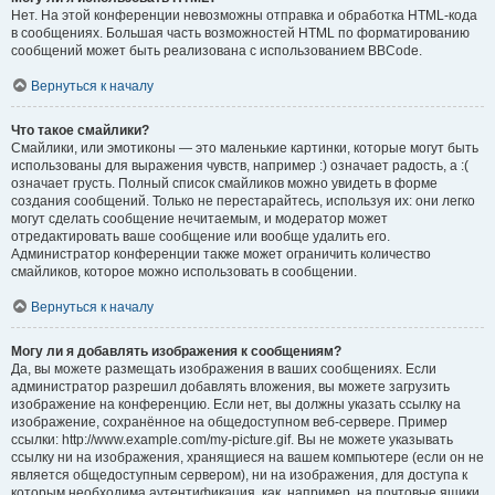
Нет. На этой конференции невозможны отправка и обработка HTML-кода
в сообщениях. Большая часть возможностей HTML по форматированию
сообщений может быть реализована с использованием BBCode.
Вернуться к началу
Что такое смайлики?
Смайлики, или эмотиконы — это маленькие картинки, которые могут быть
использованы для выражения чувств, например :) означает радость, а :(
означает грусть. Полный список смайликов можно увидеть в форме
создания сообщений. Только не перестарайтесь, используя их: они легко
могут сделать сообщение нечитаемым, и модератор может
отредактировать ваше сообщение или вообще удалить его.
Администратор конференции также может ограничить количество
смайликов, которое можно использовать в сообщении.
Вернуться к началу
Могу ли я добавлять изображения к сообщениям?
Да, вы можете размещать изображения в ваших сообщениях. Если
администратор разрешил добавлять вложения, вы можете загрузить
изображение на конференцию. Если нет, вы должны указать ссылку на
изображение, сохранённое на общедоступном веб-сервере. Пример
ссылки: http://www.example.com/my-picture.gif. Вы не можете указывать
ссылку ни на изображения, хранящиеся на вашем компьютере (если он не
является общедоступным сервером), ни на изображения, для доступа к
которым необходима аутентификация, как, например, на почтовые ящики