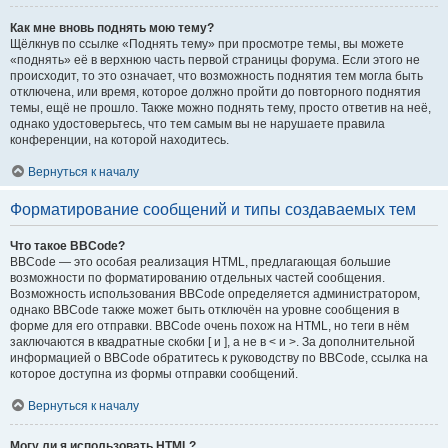
Как мне вновь поднять мою тему?
Щёлкнув по ссылке «Поднять тему» при просмотре темы, вы можете
«поднять» её в верхнюю часть первой страницы форума. Если этого не
происходит, то это означает, что возможность поднятия тем могла быть
отключена, или время, которое должно пройти до повторного поднятия
темы, ещё не прошло. Также можно поднять тему, просто ответив на неё,
однако удостоверьтесь, что тем самым вы не нарушаете правила
конференции, на которой находитесь.
Вернуться к началу
Форматирование сообщений и типы создаваемых тем
Что такое BBCode?
BBCode — это особая реализация HTML, предлагающая большие
возможности по форматированию отдельных частей сообщения.
Возможность использования BBCode определяется администратором,
однако BBCode также может быть отключён на уровне сообщения в
форме для его отправки. BBCode очень похож на HTML, но теги в нём
заключаются в квадратные скобки [ и ], а не в < и >. За дополнительной
информацией о BBCode обратитесь к руководству по BBCode, ссылка на
которое доступна из формы отправки сообщений.
Вернуться к началу
Могу ли я использовать HTML?