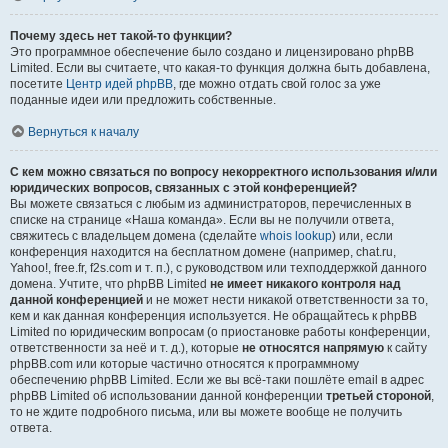
Почему здесь нет такой-то функции?
Это программное обеспечение было создано и лицензировано phpBB
Limited. Если вы считаете, что какая-то функция должна быть добавлена,
посетите
Центр идей phpBB
, где можно отдать свой голос за уже
поданные идеи или предложить собственные.
Вернуться к началу
С кем можно связаться по вопросу некорректного использования и/или
юридических вопросов, связанных с этой конференцией?
Вы можете связаться с любым из администраторов, перечисленных в
списке на странице «Наша команда». Если вы не получили ответа,
свяжитесь с владельцем домена (сделайте
whois lookup
) или, если
конференция находится на бесплатном домене (например, chat.ru,
Yahoo!, free.fr, f2s.com и т. п.), с руководством или техподдержкой данного
домена. Учтите, что phpBB Limited
не имеет никакого контроля над
данной конференцией
и не может нести никакой ответственности за то,
кем и как данная конференция используется. Не обращайтесь к phpBB
Limited по юридическим вопросам (о приостановке работы конференции,
ответственности за неё и т. д.), которые
не относятся напрямую
к сайту
phpBB.com или которые частично относятся к программному
обеспечению phpBB Limited. Если же вы всё-таки пошлёте email в адрес
phpBB Limited об использовании данной конференции
третьей стороной
,
то не ждите подробного письма, или вы можете вообще не получить
ответа.