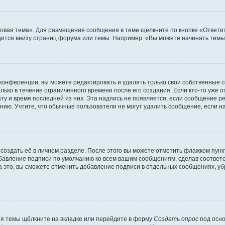
овая тема». Для размещения сообщения в теме щёлкните по кнопке «Ответит
ится внизу страниц форума или темы. Например: «Вы можете начинать темы»
конференции, вы можете редактировать и удалять только свои собственные 
ько в течение ограниченного времени после его создания. Если кто-то уже 
дату и время последней из них. Эта надпись не появляется, если сообщение 
ию. Учтите, что обычные пользователи не могут удалить сообщение, если на 
создать её в личном разделе. После этого вы можете отметить флажком пун
обавление подписи по умолчанию ко всем вашим сообщениям, сделав соотве
а это, вы сможете отменить добавление подписи в отдельных сообщениях, у
я темы щёлкните на вкладке или перейдите в форму
Создать опрос
под осно