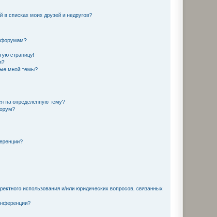
й в списках моих друзей и недругов?
и форумам?
стую страницу!
и?
ные мной темы?
ься на определённую тему?
форум?
ференции?
рректного использования и/или юридических вопросов, связанных
конференции?