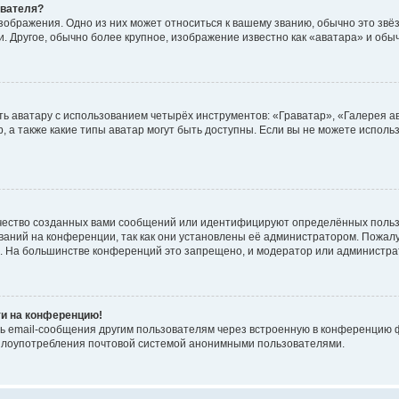
ователя?
зображения. Одно из них может относиться к вашему званию, обычно это звёзд
. Другое, обычно более крупное, изображение известно как «аватара» и обы
ь аватару с использованием четырёх инструментов: «Граватар», «Галерея а
, а также какие типы аватар могут быть доступны. Если вы не можете испол
чество созданных вами сообщений или идентифицируют определённых польз
аний на конференции, так как они установлены её администратором. Пожал
е. На большинстве конференций это запрещено, и модератор или администра
ти на конференцию!
ь email-сообщения другим пользователям через встроенную в конференцию ф
ь злоупотребления почтовой системой анонимными пользователями.