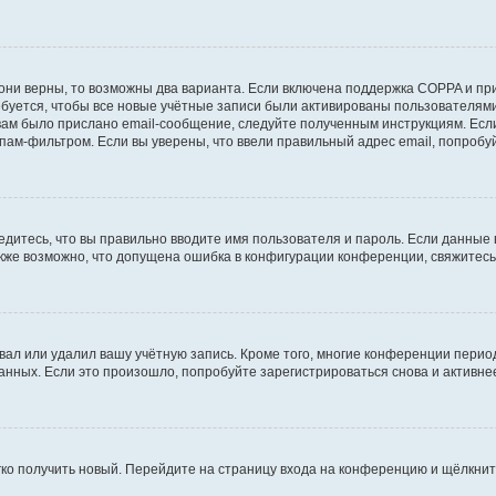
они верны, то возможны два варианта. Если включена поддержка COPPA и при 
уется, чтобы все новые учётные записи были активированы пользователями
ам было прислано email-сообщение, следуйте полученным инструкциям. Если
пам-фильтром. Если вы уверены, что ввели правильный адрес email, попробу
едитесь, что вы правильно вводите имя пользователя и пароль. Если данные
Также возможно, что допущена ошибка в конфигурации конференции, свяжитес
вал или удалил вашу учётную запись. Кроме того, многие конференции перио
ных. Если это произошло, попробуйте зарегистрироваться снова и активнее 
егко получить новый. Перейдите на страницу входа на конференцию и щёлкни