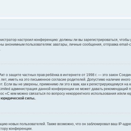
дминистратор настроил конференцию: должны ли вы зарегистрироваться, чтобы
 анонимным пользователям: аватары, личные сообщения, отправка email-сооб
.
 или Акт о защите частных прав ребёнка в интернете от 1998 г. — это закон Со
т, иметь на это письменное согласие родителей. Допустимо наличие иного
 Если вы не уверены, применимо ли это к вам, как к регистрирующемуся на 
Limited администрация данной конференции не может давать рекомендаций 
ос «С кем можно связаться по вопросу некорректного использования и/или ю
т юридической силы.
.
ию новых пользователей. Также возможно, что он заблокировал ваш IP-адре
атору конференции.