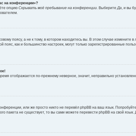
час на конференции»?
дёте опцию
Скрывать моё пребывание на конференции
. Выберите
Да
, и вы 
зователем.
вому поясу, а не к тому, в котором находитесь вы. В этом случае измените в 
овой пояс, как и большинство настроек, могут только зарегистрированные пол
ое!
о время отображается по-прежнему неверное, значит, неправильно установле
онференции, или же просто никто не перевёл phpBB на ваш язык. Попробуйт
вого пакета не существует, то вы сами можете перевести phpBB на свой язы