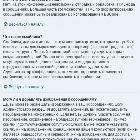
Нет. На этой конференции невозможны отправка и обработка HTML-кода
в сообщениях. Большая часть возможностей HTML по форматированию
сообщений может быть реализована с использованием BBCode.
Вернуться к началу
Что такое смайлики?
Смайлики, или эмотиконы — это маленькие картинки, которые могут быть
использованы для выражения чувств, например :) означает радость, а :(
означает грусть. Полный список смайликов можно увидеть в форме
создания сообщений. Только не перестарайтесь, используя их: они легко
могут сделать сообщение нечитаемым, и модератор может
отредактировать ваше сообщение или вообще удалить его.
Администратор конференции также может ограничить количество
смайликов, которое можно использовать в сообщении.
Вернуться к началу
Могу ли я добавлять изображения к сообщениям?
Да, вы можете размещать изображения в ваших сообщениях. Если
администратор разрешил добавлять вложения, вы можете загрузить
изображение на конференцию. Если нет, вы должны указать ссылку на
изображение, сохранённое на общедоступном веб-сервере. Пример
ссылки: http://www.example.com/my-picture.gif. Вы не можете указывать
ссылку ни на изображения, хранящиеся на вашем компьютере (если он не
является общедоступным сервером), ни на изображения, для доступа к
которым необходима аутентификация, как, например, на почтовые ящики