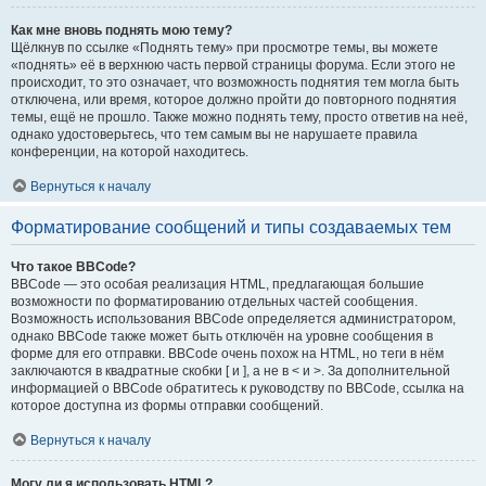
Как мне вновь поднять мою тему?
Щёлкнув по ссылке «Поднять тему» при просмотре темы, вы можете
«поднять» её в верхнюю часть первой страницы форума. Если этого не
происходит, то это означает, что возможность поднятия тем могла быть
отключена, или время, которое должно пройти до повторного поднятия
темы, ещё не прошло. Также можно поднять тему, просто ответив на неё,
однако удостоверьтесь, что тем самым вы не нарушаете правила
конференции, на которой находитесь.
Вернуться к началу
Форматирование сообщений и типы создаваемых тем
Что такое BBCode?
BBCode — это особая реализация HTML, предлагающая большие
возможности по форматированию отдельных частей сообщения.
Возможность использования BBCode определяется администратором,
однако BBCode также может быть отключён на уровне сообщения в
форме для его отправки. BBCode очень похож на HTML, но теги в нём
заключаются в квадратные скобки [ и ], а не в < и >. За дополнительной
информацией о BBCode обратитесь к руководству по BBCode, ссылка на
которое доступна из формы отправки сообщений.
Вернуться к началу
Могу ли я использовать HTML?