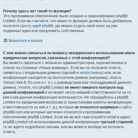
Почему здесь нет такой-то функции?
Это программное обеспечение было создано и лицензировано phpBB
Limited. Если вы считаете, что какая-то функция должна быть добавлена,
посетите
Центр идей phpBB
, где можно отдать свой голос за уже
поданные идеи или предложить собственные.
Вернуться к началу
С кем можно связаться по вопросу некорректного использования и/или
юридических вопросов, связанных с этой конференцией?
Вы можете связаться с любым из администраторов, перечисленных в
списке на странице «Наша команда». Если вы не получили ответа,
свяжитесь с владельцем домена (сделайте
whois lookup
) или, если
конференция находится на бесплатном домене (например, chat.ru,
Yahoo!, free.fr, f2s.com и т. п.), с руководством или техподдержкой данного
домена. Учтите, что phpBB Limited
не имеет никакого контроля над
данной конференцией
и не может нести никакой ответственности за то,
кем и как данная конференция используется. Не обращайтесь к phpBB
Limited по юридическим вопросам (о приостановке работы конференции,
ответственности за неё и т. д.), которые
не относятся напрямую
к сайту
phpBB.com или которые частично относятся к программному
обеспечению phpBB Limited. Если же вы всё-таки пошлёте email в адрес
phpBB Limited об использовании данной конференции
третьей стороной
,
то не ждите подробного письма, или вы можете вообще не получить
ответа.