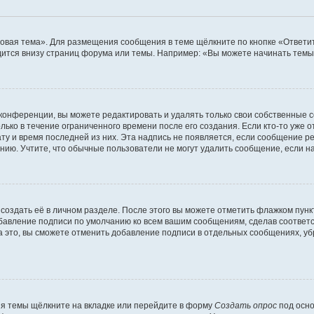
овая тема». Для размещения сообщения в теме щёлкните по кнопке «Ответит
ится внизу страниц форума или темы. Например: «Вы можете начинать темы»
конференции, вы можете редактировать и удалять только свои собственные 
ько в течение ограниченного времени после его создания. Если кто-то уже 
дату и время последней из них. Эта надпись не появляется, если сообщение 
ию. Учтите, что обычные пользователи не могут удалить сообщение, если на 
создать её в личном разделе. После этого вы можете отметить флажком пун
обавление подписи по умолчанию ко всем вашим сообщениям, сделав соотве
а это, вы сможете отменить добавление подписи в отдельных сообщениях, у
я темы щёлкните на вкладке или перейдите в форму
Создать опрос
под осно