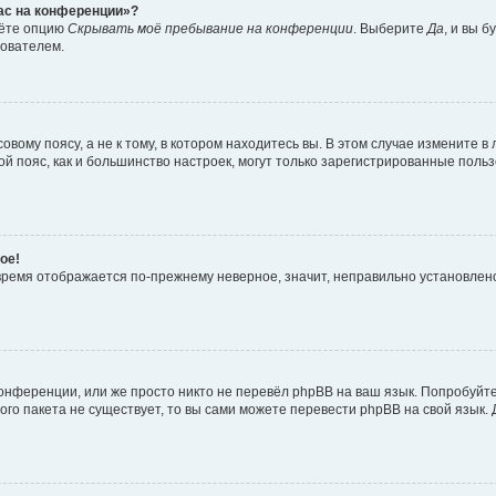
час на конференции»?
дёте опцию
Скрывать моё пребывание на конференции
. Выберите
Да
, и вы 
зователем.
вому поясу, а не к тому, в котором находитесь вы. В этом случае измените в 
овой пояс, как и большинство настроек, могут только зарегистрированные пол
ое!
о время отображается по-прежнему неверное, значит, неправильно установле
онференции, или же просто никто не перевёл phpBB на ваш язык. Попробуйт
вого пакета не существует, то вы сами можете перевести phpBB на свой язы