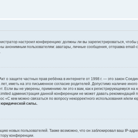
дминистратор настроил конференцию: должны ли вы зарегистрироваться, чтобы
 анонимным пользователям: аватары, личные сообщения, отправка email-сооб
.
 или Акт о защите частных прав ребёнка в интернете от 1998 г. — это закон Со
т, иметь на это письменное согласие родителей. Допустимо наличие иного
 Если вы не уверены, применимо ли это к вам, как к регистрирующемуся на 
Limited администрация данной конференции не может давать рекомендаций 
ос «С кем можно связаться по вопросу некорректного использования и/или ю
т юридической силы.
.
ию новых пользователей. Также возможно, что он заблокировал ваш IP-адре
атору конференции.