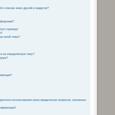
й в списках моих друзей и недругов?
и форумам?
стую страницу!
и?
ные мной темы?
ься на определённую тему?
форум?
ференции?
рректного использования и/или юридических вопросов, связанных
конференции?