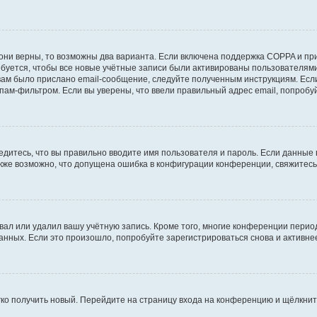
они верны, то возможны два варианта. Если включена поддержка COPPA и при 
уется, чтобы все новые учётные записи были активированы пользователями
ам было прислано email-сообщение, следуйте полученным инструкциям. Если
пам-фильтром. Если вы уверены, что ввели правильный адрес email, попробу
едитесь, что вы правильно вводите имя пользователя и пароль. Если данные
Также возможно, что допущена ошибка в конфигурации конференции, свяжитес
вал или удалил вашу учётную запись. Кроме того, многие конференции перио
ных. Если это произошло, попробуйте зарегистрироваться снова и активнее 
егко получить новый. Перейдите на страницу входа на конференцию и щёлкни