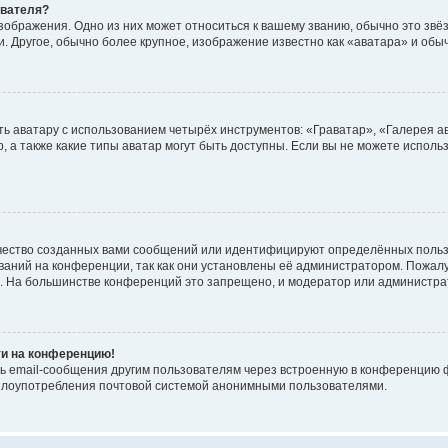
ователя?
зображения. Одно из них может относиться к вашему званию, обычно это звёзд
. Другое, обычно более крупное, изображение известно как «аватара» и обы
ь аватару с использованием четырёх инструментов: «Граватар», «Галерея а
, а также какие типы аватар могут быть доступны. Если вы не можете испол
чество созданных вами сообщений или идентифицируют определённых польз
аний на конференции, так как они установлены её администратором. Пожал
е. На большинстве конференций это запрещено, и модератор или администра
ти на конференцию!
ь email-сообщения другим пользователям через встроенную в конференцию ф
ь злоупотребления почтовой системой анонимными пользователями.