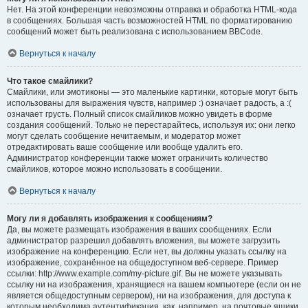
Нет. На этой конференции невозможны отправка и обработка HTML-кода
в сообщениях. Большая часть возможностей HTML по форматированию
сообщений может быть реализована с использованием BBCode.
Вернуться к началу
Что такое смайлики?
Смайлики, или эмотиконы — это маленькие картинки, которые могут быть
использованы для выражения чувств, например :) означает радость, а :(
означает грусть. Полный список смайликов можно увидеть в форме
создания сообщений. Только не перестарайтесь, используя их: они легко
могут сделать сообщение нечитаемым, и модератор может
отредактировать ваше сообщение или вообще удалить его.
Администратор конференции также может ограничить количество
смайликов, которое можно использовать в сообщении.
Вернуться к началу
Могу ли я добавлять изображения к сообщениям?
Да, вы можете размещать изображения в ваших сообщениях. Если
администратор разрешил добавлять вложения, вы можете загрузить
изображение на конференцию. Если нет, вы должны указать ссылку на
изображение, сохранённое на общедоступном веб-сервере. Пример
ссылки: http://www.example.com/my-picture.gif. Вы не можете указывать
ссылку ни на изображения, хранящиеся на вашем компьютере (если он не
является общедоступным сервером), ни на изображения, для доступа к
которым необходима аутентификация, как, например, на почтовые ящики