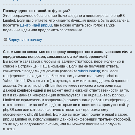
Почему здесь нет такой-то функции?
Это программное обеспечение было создано и лицензировано phpBB
Limited. Если вы считаете, что какая-то функция должна быть добавлена,
посетите
Центр идей phpBB
, где можно отдать свой голос за уже
поданные идеи или предложить собственные.
Вернуться к началу
С кем можно связаться по вопросу некорректного использования и/или
юридических вопросов, связанных с этой конференцией?
Вы можете связаться с любым из администраторов, перечисленных в
списке на странице «Наша команда». Если вы не получили ответа,
свяжитесь с владельцем домена (сделайте
whois lookup
) или, если
конференция находится на бесплатном домене (например, chat.ru,
Yahoo!, free.fr, f2s.com и т. п.), с руководством или техподдержкой данного
домена. Учтите, что phpBB Limited
не имеет никакого контроля над
данной конференцией
и не может нести никакой ответственности за то,
кем и как данная конференция используется. Не обращайтесь к phpBB
Limited по юридическим вопросам (о приостановке работы конференции,
ответственности за неё и т. д.), которые
не относятся напрямую
к сайту
phpBB.com или которые частично относятся к программному
обеспечению phpBB Limited. Если же вы всё-таки пошлёте email в адрес
phpBB Limited об использовании данной конференции
третьей стороной
,
то не ждите подробного письма, или вы можете вообще не получить
ответа.