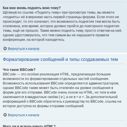
Как мне вновь поднять мою тему?
Щёлкнув по ссылке «Поднять тему» при просмотре темы, вы можете
«поднять» её в верхнюю часть первой страницы форума. Если этого не
происходит, то это означает, что возможность поднятия тем могла быть
отключена, или время, которое должно пройти до повторного поднятия
темы, ещё не прошло. Также можно поднять тему, просто ответив на неё,
однако удостоверьтесь, что тем самым вы не нарушаете правила
конференции, на которой находитесь.
Вернуться к началу
Форматирование сообщений и типы создаваемых тем
Что такое BBCode?
BBCode — это особая реализация HTML, предлагающая большие
возможности по форматированию отдельных частей сообщения.
Возможность использования BBCode определяется администратором,
однако BBCode также может быть отключён на уровне сообщения в
форме для его отправки. BBCode очень похож на HTML, но теги в нём
заключаются в квадратные скобки [ и ], а не в < и >. За дополнительной
информацией о BBCode обратитесь к руководству по BBCode, ссылка на
которое доступна из формы отправки сообщений.
Вернуться к началу
Могу ли я использовать HTML?