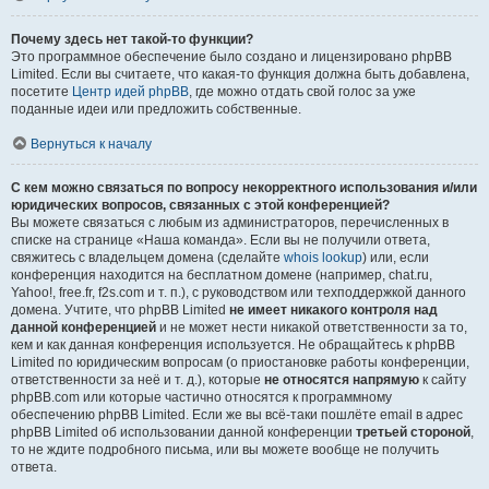
Почему здесь нет такой-то функции?
Это программное обеспечение было создано и лицензировано phpBB
Limited. Если вы считаете, что какая-то функция должна быть добавлена,
посетите
Центр идей phpBB
, где можно отдать свой голос за уже
поданные идеи или предложить собственные.
Вернуться к началу
С кем можно связаться по вопросу некорректного использования и/или
юридических вопросов, связанных с этой конференцией?
Вы можете связаться с любым из администраторов, перечисленных в
списке на странице «Наша команда». Если вы не получили ответа,
свяжитесь с владельцем домена (сделайте
whois lookup
) или, если
конференция находится на бесплатном домене (например, chat.ru,
Yahoo!, free.fr, f2s.com и т. п.), с руководством или техподдержкой данного
домена. Учтите, что phpBB Limited
не имеет никакого контроля над
данной конференцией
и не может нести никакой ответственности за то,
кем и как данная конференция используется. Не обращайтесь к phpBB
Limited по юридическим вопросам (о приостановке работы конференции,
ответственности за неё и т. д.), которые
не относятся напрямую
к сайту
phpBB.com или которые частично относятся к программному
обеспечению phpBB Limited. Если же вы всё-таки пошлёте email в адрес
phpBB Limited об использовании данной конференции
третьей стороной
,
то не ждите подробного письма, или вы можете вообще не получить
ответа.