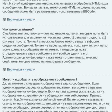
Нет. На этой конференции невозможны отправка и обработка HTML-кода
в сообщениях. Большая часть возможностей HTML по форматированию
сообщений может быть реализована с использованием BBCode.
Вернуться к началу
Что такое смайлики?
Смайлики, или эмотиконы — это маленькие картинки, которые могут быть
использованы для выражения чувств, например :) означает радость, а :(
означает грусть. Полный список смайликов можно увидеть в форме
создания сообщений. Только не перестарайтесь, используя их: они легко
могут сделать сообщение нечитаемым, и модератор может
отредактировать ваше сообщение или вообще удалить его.
Администратор конференции также может ограничить количество
смайликов, которое можно использовать в сообщении.
Вернуться к началу
Могу ли я добавлять изображения к сообщениям?
Да, вы можете размещать изображения в ваших сообщениях. Если
администратор разрешил добавлять вложения, вы можете загрузить
изображение на конференцию. Если нет, вы должны указать ссылку на
изображение, сохранённое на общедоступном веб-сервере. Пример
ссылки: http://www.example.com/my-picture.gif. Вы не можете указывать
ссылку ни на изображения, хранящиеся на вашем компьютере (если он не
является общедоступным сервером), ни на изображения, для доступа к
которым необходима аутентификация, как, например, на почтовые ящики