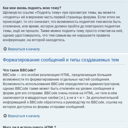
Как мне вновь поднять мою тему?
Щёлкнув по ссылке «Поднять тему» при просмотре темы, вы можете
«поднять» её в верхнюю часть первой страницы форума. Если этого не
происходит, то это означает, что возможность поднятия тем могла быть
отключена, или время, которое должно пройти до повторного поднятия
темы, ещё не прошло. Также можно поднять тему, просто ответив на неё,
однако удостоверьтесь, что тем самым вы не нарушаете правила
конференции, на которой находитесь.
Вернуться к началу
Форматирование сообщений и типы создаваемых тем
Что такое BBCode?
BBCode — это особая реализация HTML, предлагающая большие
возможности по форматированию отдельных частей сообщения.
Возможность использования BBCode определяется администратором,
однако BBCode также может быть отключён на уровне сообщения в
форме для его отправки. BBCode очень похож на HTML, но теги в нём
заключаются в квадратные скобки [ и ], а не в < и >. За дополнительной
информацией о BBCode обратитесь к руководству по BBCode, ссылка на
которое доступна из формы отправки сообщений.
Вернуться к началу
Могу ли я использовать HTML?