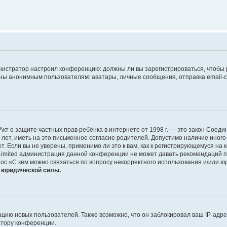
дминистратор настроил конференцию: должны ли вы зарегистрироваться, чтобы
 анонимным пользователям: аватары, личные сообщения, отправка email-сооб
.
 или Акт о защите частных прав ребёнка в интернете от 1998 г. — это закон Со
т, иметь на это письменное согласие родителей. Допустимо наличие иного
 Если вы не уверены, применимо ли это к вам, как к регистрирующемуся на 
Limited администрация данной конференции не может давать рекомендаций 
ос «С кем можно связаться по вопросу некорректного использования и/или ю
т юридической силы.
.
ию новых пользователей. Также возможно, что он заблокировал ваш IP-адре
атору конференции.