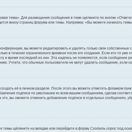
овая тема». Для размещения сообщения в теме щёлкните по кнопке «Ответит
ится внизу страниц форума или темы. Например: «Вы можете начинать темы»
конференции, вы можете редактировать и удалять только свои собственные 
ько в течение ограниченного времени после его создания. Если кто-то уже 
дату и время последней из них. Эта надпись не появляется, если сообщение 
ию. Учтите, что обычные пользователи не могут удалить сообщение, если на 
создать её в личном разделе. После этого вы можете отметить флажком пун
обавление подписи по умолчанию ко всем вашим сообщениям, сделав соотве
а это, вы сможете отменить добавление подписи в отдельных сообщениях, у
я темы щёлкните на вкладке или перейдите в форму
Создать опрос
под осно