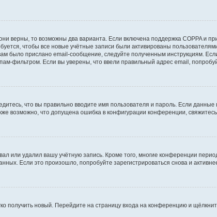
они верны, то возможны два варианта. Если включена поддержка COPPA и при 
уется, чтобы все новые учётные записи были активированы пользователями
ам было прислано email-сообщение, следуйте полученным инструкциям. Если
пам-фильтром. Если вы уверены, что ввели правильный адрес email, попробу
едитесь, что вы правильно вводите имя пользователя и пароль. Если данные
Также возможно, что допущена ошибка в конфигурации конференции, свяжитес
вал или удалил вашу учётную запись. Кроме того, многие конференции перио
ных. Если это произошло, попробуйте зарегистрироваться снова и активнее 
егко получить новый. Перейдите на страницу входа на конференцию и щёлкни