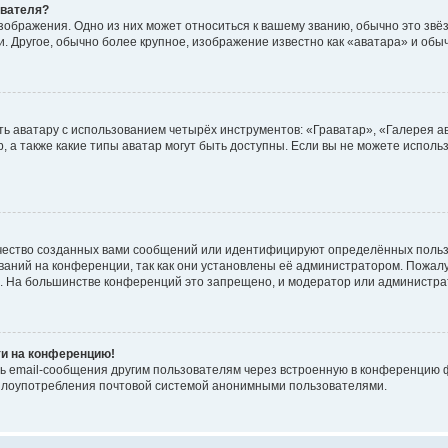
ователя?
зображения. Одно из них может относиться к вашему званию, обычно это звёзд
. Другое, обычно более крупное, изображение известно как «аватара» и обы
ь аватару с использованием четырёх инструментов: «Граватар», «Галерея а
, а также какие типы аватар могут быть доступны. Если вы не можете испол
чество созданных вами сообщений или идентифицируют определённых польз
аний на конференции, так как они установлены её администратором. Пожал
е. На большинстве конференций это запрещено, и модератор или администра
ти на конференцию!
ь email-сообщения другим пользователям через встроенную в конференцию ф
ь злоупотребления почтовой системой анонимными пользователями.