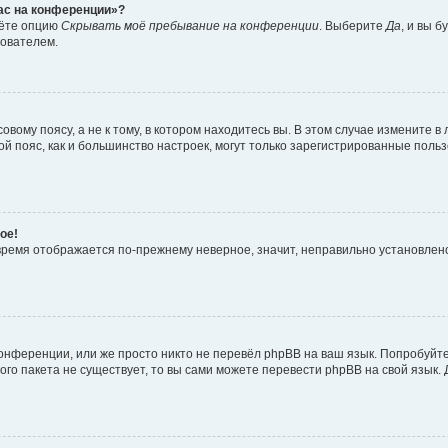
час на конференции»?
дёте опцию
Скрывать моё пребывание на конференции
. Выберите
Да
, и вы 
зователем.
вому поясу, а не к тому, в котором находитесь вы. В этом случае измените в 
овой пояс, как и большинство настроек, могут только зарегистрированные пол
ое!
о время отображается по-прежнему неверное, значит, неправильно установле
онференции, или же просто никто не перевёл phpBB на ваш язык. Попробуйт
вого пакета не существует, то вы сами можете перевести phpBB на свой язы