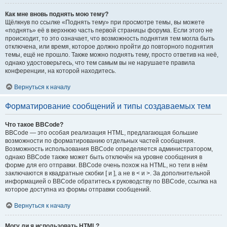
Как мне вновь поднять мою тему?
Щёлкнув по ссылке «Поднять тему» при просмотре темы, вы можете
«поднять» её в верхнюю часть первой страницы форума. Если этого не
происходит, то это означает, что возможность поднятия тем могла быть
отключена, или время, которое должно пройти до повторного поднятия
темы, ещё не прошло. Также можно поднять тему, просто ответив на неё,
однако удостоверьтесь, что тем самым вы не нарушаете правила
конференции, на которой находитесь.
Вернуться к началу
Форматирование сообщений и типы создаваемых тем
Что такое BBCode?
BBCode — это особая реализация HTML, предлагающая большие
возможности по форматированию отдельных частей сообщения.
Возможность использования BBCode определяется администратором,
однако BBCode также может быть отключён на уровне сообщения в
форме для его отправки. BBCode очень похож на HTML, но теги в нём
заключаются в квадратные скобки [ и ], а не в < и >. За дополнительной
информацией о BBCode обратитесь к руководству по BBCode, ссылка на
которое доступна из формы отправки сообщений.
Вернуться к началу
Могу ли я использовать HTML?