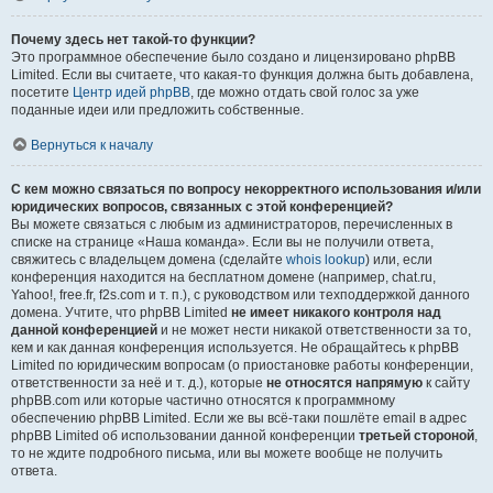
Почему здесь нет такой-то функции?
Это программное обеспечение было создано и лицензировано phpBB
Limited. Если вы считаете, что какая-то функция должна быть добавлена,
посетите
Центр идей phpBB
, где можно отдать свой голос за уже
поданные идеи или предложить собственные.
Вернуться к началу
С кем можно связаться по вопросу некорректного использования и/или
юридических вопросов, связанных с этой конференцией?
Вы можете связаться с любым из администраторов, перечисленных в
списке на странице «Наша команда». Если вы не получили ответа,
свяжитесь с владельцем домена (сделайте
whois lookup
) или, если
конференция находится на бесплатном домене (например, chat.ru,
Yahoo!, free.fr, f2s.com и т. п.), с руководством или техподдержкой данного
домена. Учтите, что phpBB Limited
не имеет никакого контроля над
данной конференцией
и не может нести никакой ответственности за то,
кем и как данная конференция используется. Не обращайтесь к phpBB
Limited по юридическим вопросам (о приостановке работы конференции,
ответственности за неё и т. д.), которые
не относятся напрямую
к сайту
phpBB.com или которые частично относятся к программному
обеспечению phpBB Limited. Если же вы всё-таки пошлёте email в адрес
phpBB Limited об использовании данной конференции
третьей стороной
,
то не ждите подробного письма, или вы можете вообще не получить
ответа.