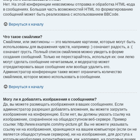
Нет. На этой конференции невозможны отправка и обработка HTML-кода
в сообщениях. Большая часть возможностей HTML по форматированию
сообщений может быть реализована с использованием BBCode.
Вернуться к началу
Что такое смайлики?
Смайлики, или эмотиконы — это маленькие картинки, которые могут быть
использованы для выражения чувств, например :) означает радость, а :(
означает грусть. Полный список смайликов можно увидеть в форме
создания сообщений. Только не перестарайтесь, используя их: они легко
могут сделать сообщение нечитаемым, и модератор может
отредактировать ваше сообщение или вообще удалить его.
Администратор конференции также может ограничить количество
смайликов, которое можно использовать в сообщении.
Вернуться к началу
Могу ли я добавлять изображения к сообщениям?
Да, вы можете размещать изображения в ваших сообщениях. Если
администратор разрешил добавлять вложения, вы можете загрузить
изображение на конференцию. Если нет, вы должны указать ссылку на
изображение, сохранённое на общедоступном веб-сервере. Пример
ссылки: http://www.example.com/my-picture.gif. Вы не можете указывать
ссылку ни на изображения, хранящиеся на вашем компьютере (если он не
является общедоступным сервером), ни на изображения, для доступа к
которым необходима аутентификация, как, например, на почтовые ящики