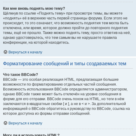
Как мне вновь поднять мою тему?
Щёлкнув по ссылке «Поднять тему» при просмотре темы, вы можете
«поднять» её в верхнюю часть первой страницы форума. Если этого не
происходит, то это означает, что возможность поднятия тем могла быть
отключена, или время, которое должно пройти до повторного поднятия
темы, ещё не прошло. Также можно поднять тему, просто ответив на неё,
однако удостоверьтесь, что тем самым вы не нарушаете правила
конференции, на которой находитесь.
Вернуться к началу
Форматирование сообщений и типы создаваемых тем
Что такое BBCode?
BBCode — это особая реализация HTML, предлагающая большие
возможности по форматированию отдельных частей сообщения.
Возможность использования BBCode определяется администратором,
однако BBCode также может быть отключён на уровне сообщения в
форме для его отправки. BBCode очень похож на HTML, но теги в нём
заключаются в квадратные скобки [ и ], а не в < и >. За дополнительной
информацией о BBCode обратитесь к руководству по BBCode, ссылка на
которое доступна из формы отправки сообщений.
Вернуться к началу
Могу ли я использовать HTML?