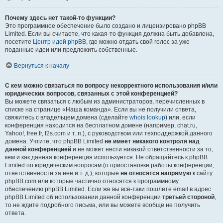
Почему здесь нет такой-то функции?
Это программное обеспечение было создано и лицензировано phpBB
Limited. Если вы считаете, что какая-то функция должна быть добавлена,
посетите
Центр идей phpBB
, где можно отдать свой голос за уже
поданные идеи или предложить собственные.
Вернуться к началу
С кем можно связаться по вопросу некорректного использования и/или
юридических вопросов, связанных с этой конференцией?
Вы можете связаться с любым из администраторов, перечисленных в
списке на странице «Наша команда». Если вы не получили ответа,
свяжитесь с владельцем домена (сделайте
whois lookup
) или, если
конференция находится на бесплатном домене (например, chat.ru,
Yahoo!, free.fr, f2s.com и т. п.), с руководством или техподдержкой данного
домена. Учтите, что phpBB Limited
не имеет никакого контроля над
данной конференцией
и не может нести никакой ответственности за то,
кем и как данная конференция используется. Не обращайтесь к phpBB
Limited по юридическим вопросам (о приостановке работы конференции,
ответственности за неё и т. д.), которые
не относятся напрямую
к сайту
phpBB.com или которые частично относятся к программному
обеспечению phpBB Limited. Если же вы всё-таки пошлёте email в адрес
phpBB Limited об использовании данной конференции
третьей стороной
,
то не ждите подробного письма, или вы можете вообще не получить
ответа.