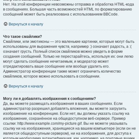
Нет. На этой конференции невозможны отправка и обработка HTML-кода
в сообщениях. Большая часть возможностей HTML по форматированию
сообщений может быть реализована с использованием BBCode.
Вернуться к началу
Что такое смайлики?
Смайлики, или эмотиконы — это маленькие картинки, которые могут быть
использованы для выражения чувств, например :) означает радость, а :(
означает грусть. Полный список смайликов можно увидеть в форме
создания сообщений. Только не перестарайтесь, используя их: они легко
могут сделать сообщение нечитаемым, и модератор может
отредактировать ваше сообщение или вообще удалить его.
Администратор конференции также может ограничить количество
смайликов, которое можно использовать в сообщении.
Вернуться к началу
Могу ли я добавлять изображения к сообщениям?
Да, вы можете размещать изображения в ваших сообщениях. Если
администратор разрешил добавлять вложения, вы можете загрузить
изображение на конференцию. Если нет, вы должны указать ссылку на
изображение, сохранённое на общедоступном веб-сервере. Пример
ссылки: http://www.example.com/my-picture.gif. Вы не можете указывать
ссылку ни на изображения, хранящиеся на вашем компьютере (если он не
является общедоступным сервером), ни на изображения, для доступа к
которым необходима аутентификация, как, например, на почтовые ящики