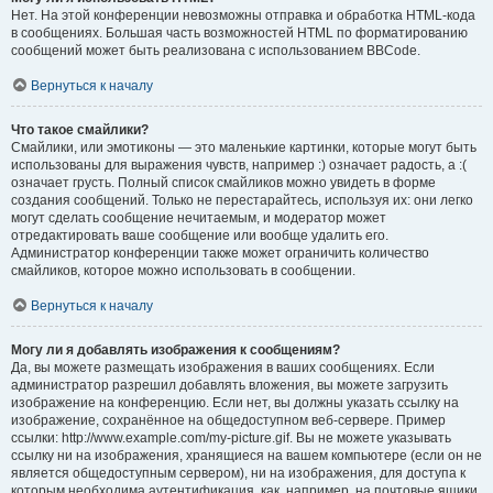
Нет. На этой конференции невозможны отправка и обработка HTML-кода
в сообщениях. Большая часть возможностей HTML по форматированию
сообщений может быть реализована с использованием BBCode.
Вернуться к началу
Что такое смайлики?
Смайлики, или эмотиконы — это маленькие картинки, которые могут быть
использованы для выражения чувств, например :) означает радость, а :(
означает грусть. Полный список смайликов можно увидеть в форме
создания сообщений. Только не перестарайтесь, используя их: они легко
могут сделать сообщение нечитаемым, и модератор может
отредактировать ваше сообщение или вообще удалить его.
Администратор конференции также может ограничить количество
смайликов, которое можно использовать в сообщении.
Вернуться к началу
Могу ли я добавлять изображения к сообщениям?
Да, вы можете размещать изображения в ваших сообщениях. Если
администратор разрешил добавлять вложения, вы можете загрузить
изображение на конференцию. Если нет, вы должны указать ссылку на
изображение, сохранённое на общедоступном веб-сервере. Пример
ссылки: http://www.example.com/my-picture.gif. Вы не можете указывать
ссылку ни на изображения, хранящиеся на вашем компьютере (если он не
является общедоступным сервером), ни на изображения, для доступа к
которым необходима аутентификация, как, например, на почтовые ящики