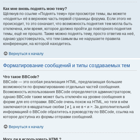
Как мне вновь поднять мою тему?
Щёлкнув по ссылке «Поднять тему» при просмотре темы, вы можете
«поднять» её в верхнюю часть первой страницы форума. Если этого не
происходит, то это означает, что возможность поднятия тем могла быть
отключена, или время, которое должно пройти до повторного поднятия
темы, ещё не прошло. Также можно поднять тему, просто ответив на неё,
однако удостоверьтесь, что тем самым вы не нарушаете правила
конференции, на которой находитесь.
Вернуться к началу
Форматирование сообщений и типы создаваемых тем
Что такое BBCode?
BBCode — это особая реализация HTML, предлагающая большие
возможности по форматированию отдельных частей сообщения.
Возможность использования BBCode определяется администратором,
однако BBCode также может быть отключён на уровне сообщения в
форме для его отправки. BBCode очень похож на HTML, но теги в нём
заключаются в квадратные скобки [ и ], а не в < и >. За дополнительной
информацией о BBCode обратитесь к руководству по BBCode, ссылка на
которое доступна из формы отправки сообщений.
Вернуться к началу
Могу ли я использовать HTML?