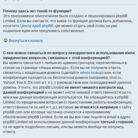
Почему здесь нет такой-то функции?
Это программное обеспечение было создано и лицензировано phpBB
Limited. Если вы считаете, что какая-то функция должна быть добавлена,
посетите
Центр идей phpBB
, где можно отдать свой голос за уже
поданные идеи или предложить собственные.
Вернуться к началу
С кем можно связаться по вопросу некорректного использования и/или
юридических вопросов, связанных с этой конференцией?
Вы можете связаться с любым из администраторов, перечисленных в
списке на странице «Наша команда». Если вы не получили ответа,
свяжитесь с владельцем домена (сделайте
whois lookup
) или, если
конференция находится на бесплатном домене (например, chat.ru,
Yahoo!, free.fr, f2s.com и т. п.), с руководством или техподдержкой данного
домена. Учтите, что phpBB Limited
не имеет никакого контроля над
данной конференцией
и не может нести никакой ответственности за то,
кем и как данная конференция используется. Не обращайтесь к phpBB
Limited по юридическим вопросам (о приостановке работы конференции,
ответственности за неё и т. д.), которые
не относятся напрямую
к сайту
phpBB.com или которые частично относятся к программному
обеспечению phpBB Limited. Если же вы всё-таки пошлёте email в адрес
phpBB Limited об использовании данной конференции
третьей стороной
,
то не ждите подробного письма, или вы можете вообще не получить
ответа.