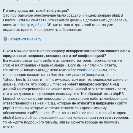
Почему здесь нет такой-то функции?
Это программное обеспечение было создано и лицензировано phpBB
Limited. Если вы считаете, что какая-то функция должна быть добавлена,
посетите
Центр идей phpBB
, где можно отдать свой голос за уже
поданные идеи или предложить собственные.
Вернуться к началу
С кем можно связаться по вопросу некорректного использования и/или
юридических вопросов, связанных с этой конференцией?
Вы можете связаться с любым из администраторов, перечисленных в
списке на странице «Наша команда». Если вы не получили ответа,
свяжитесь с владельцем домена (сделайте
whois lookup
) или, если
конференция находится на бесплатном домене (например, chat.ru,
Yahoo!, free.fr, f2s.com и т. п.), с руководством или техподдержкой данного
домена. Учтите, что phpBB Limited
не имеет никакого контроля над
данной конференцией
и не может нести никакой ответственности за то,
кем и как данная конференция используется. Не обращайтесь к phpBB
Limited по юридическим вопросам (о приостановке работы конференции,
ответственности за неё и т. д.), которые
не относятся напрямую
к сайту
phpBB.com или которые частично относятся к программному
обеспечению phpBB Limited. Если же вы всё-таки пошлёте email в адрес
phpBB Limited об использовании данной конференции
третьей стороной
,
то не ждите подробного письма, или вы можете вообще не получить
ответа.