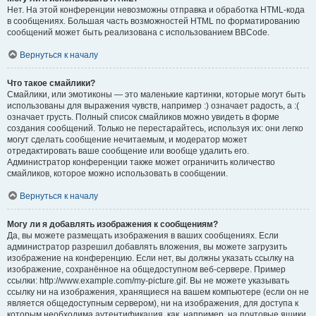
Нет. На этой конференции невозможны отправка и обработка HTML-кода
в сообщениях. Большая часть возможностей HTML по форматированию
сообщений может быть реализована с использованием BBCode.
Вернуться к началу
Что такое смайлики?
Смайлики, или эмотиконы — это маленькие картинки, которые могут быть
использованы для выражения чувств, например :) означает радость, а :(
означает грусть. Полный список смайликов можно увидеть в форме
создания сообщений. Только не перестарайтесь, используя их: они легко
могут сделать сообщение нечитаемым, и модератор может
отредактировать ваше сообщение или вообще удалить его.
Администратор конференции также может ограничить количество
смайликов, которое можно использовать в сообщении.
Вернуться к началу
Могу ли я добавлять изображения к сообщениям?
Да, вы можете размещать изображения в ваших сообщениях. Если
администратор разрешил добавлять вложения, вы можете загрузить
изображение на конференцию. Если нет, вы должны указать ссылку на
изображение, сохранённое на общедоступном веб-сервере. Пример
ссылки: http://www.example.com/my-picture.gif. Вы не можете указывать
ссылку ни на изображения, хранящиеся на вашем компьютере (если он не
является общедоступным сервером), ни на изображения, для доступа к
которым необходима аутентификация, как, например, на почтовые ящики