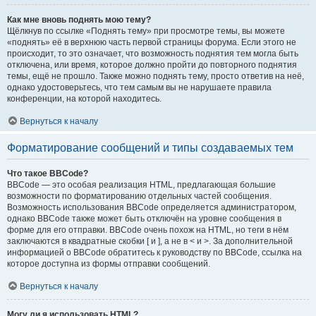
Как мне вновь поднять мою тему?
Щёлкнув по ссылке «Поднять тему» при просмотре темы, вы можете
«поднять» её в верхнюю часть первой страницы форума. Если этого не
происходит, то это означает, что возможность поднятия тем могла быть
отключена, или время, которое должно пройти до повторного поднятия
темы, ещё не прошло. Также можно поднять тему, просто ответив на неё,
однако удостоверьтесь, что тем самым вы не нарушаете правила
конференции, на которой находитесь.
Вернуться к началу
Форматирование сообщений и типы создаваемых тем
Что такое BBCode?
BBCode — это особая реализация HTML, предлагающая большие
возможности по форматированию отдельных частей сообщения.
Возможность использования BBCode определяется администратором,
однако BBCode также может быть отключён на уровне сообщения в
форме для его отправки. BBCode очень похож на HTML, но теги в нём
заключаются в квадратные скобки [ и ], а не в < и >. За дополнительной
информацией о BBCode обратитесь к руководству по BBCode, ссылка на
которое доступна из формы отправки сообщений.
Вернуться к началу
Могу ли я использовать HTML?