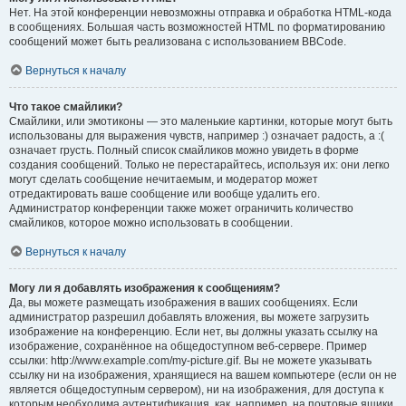
Нет. На этой конференции невозможны отправка и обработка HTML-кода
в сообщениях. Большая часть возможностей HTML по форматированию
сообщений может быть реализована с использованием BBCode.
Вернуться к началу
Что такое смайлики?
Смайлики, или эмотиконы — это маленькие картинки, которые могут быть
использованы для выражения чувств, например :) означает радость, а :(
означает грусть. Полный список смайликов можно увидеть в форме
создания сообщений. Только не перестарайтесь, используя их: они легко
могут сделать сообщение нечитаемым, и модератор может
отредактировать ваше сообщение или вообще удалить его.
Администратор конференции также может ограничить количество
смайликов, которое можно использовать в сообщении.
Вернуться к началу
Могу ли я добавлять изображения к сообщениям?
Да, вы можете размещать изображения в ваших сообщениях. Если
администратор разрешил добавлять вложения, вы можете загрузить
изображение на конференцию. Если нет, вы должны указать ссылку на
изображение, сохранённое на общедоступном веб-сервере. Пример
ссылки: http://www.example.com/my-picture.gif. Вы не можете указывать
ссылку ни на изображения, хранящиеся на вашем компьютере (если он не
является общедоступным сервером), ни на изображения, для доступа к
которым необходима аутентификация, как, например, на почтовые ящики