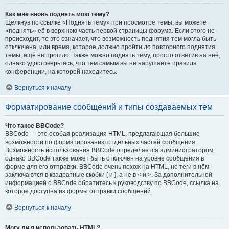
Как мне вновь поднять мою тему?
Щёлкнув по ссылке «Поднять тему» при просмотре темы, вы можете
«поднять» её в верхнюю часть первой страницы форума. Если этого не
происходит, то это означает, что возможность поднятия тем могла быть
отключена, или время, которое должно пройти до повторного поднятия
темы, ещё не прошло. Также можно поднять тему, просто ответив на неё,
однако удостоверьтесь, что тем самым вы не нарушаете правила
конференции, на которой находитесь.
Вернуться к началу
Форматирование сообщений и типы создаваемых тем
Что такое BBCode?
BBCode — это особая реализация HTML, предлагающая большие
возможности по форматированию отдельных частей сообщения.
Возможность использования BBCode определяется администратором,
однако BBCode также может быть отключён на уровне сообщения в
форме для его отправки. BBCode очень похож на HTML, но теги в нём
заключаются в квадратные скобки [ и ], а не в < и >. За дополнительной
информацией о BBCode обратитесь к руководству по BBCode, ссылка на
которое доступна из формы отправки сообщений.
Вернуться к началу
Могу ли я использовать HTML?