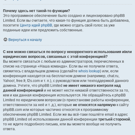
Почему здесь нет такой-то функции?
Это программное обеспечение было создано и лицензировано phpBB
Limited. Если вы считаете, что какая-то функция должна быть добавлена,
посетите
Центр идей phpBB
, где можно отдать свой голос за уже
поданные идеи или предложить собственные.
Вернуться к началу
С кем можно связаться по вопросу некорректного использования и/или
юридических вопросов, связанных с этой конференцией?
Вы можете связаться с любым из администраторов, перечисленных в
списке на странице «Наша команда». Если вы не получили ответа,
свяжитесь с владельцем домена (сделайте
whois lookup
) или, если
конференция находится на бесплатном домене (например, chat.ru,
Yahoo!, free.fr, f2s.com и т. п.), с руководством или техподдержкой данного
домена. Учтите, что phpBB Limited
не имеет никакого контроля над
данной конференцией
и не может нести никакой ответственности за то,
кем и как данная конференция используется. Не обращайтесь к phpBB
Limited по юридическим вопросам (о приостановке работы конференции,
ответственности за неё и т. д.), которые
не относятся напрямую
к сайту
phpBB.com или которые частично относятся к программному
обеспечению phpBB Limited. Если же вы всё-таки пошлёте email в адрес
phpBB Limited об использовании данной конференции
третьей стороной
,
то не ждите подробного письма, или вы можете вообще не получить
ответа.