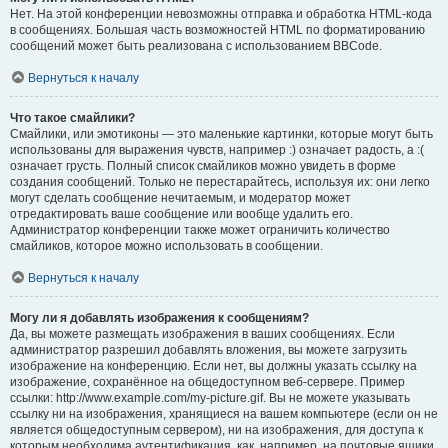
Нет. На этой конференции невозможны отправка и обработка HTML-кода
в сообщениях. Большая часть возможностей HTML по форматированию
сообщений может быть реализована с использованием BBCode.
Вернуться к началу
Что такое смайлики?
Смайлики, или эмотиконы — это маленькие картинки, которые могут быть
использованы для выражения чувств, например :) означает радость, а :(
означает грусть. Полный список смайликов можно увидеть в форме
создания сообщений. Только не перестарайтесь, используя их: они легко
могут сделать сообщение нечитаемым, и модератор может
отредактировать ваше сообщение или вообще удалить его.
Администратор конференции также может ограничить количество
смайликов, которое можно использовать в сообщении.
Вернуться к началу
Могу ли я добавлять изображения к сообщениям?
Да, вы можете размещать изображения в ваших сообщениях. Если
администратор разрешил добавлять вложения, вы можете загрузить
изображение на конференцию. Если нет, вы должны указать ссылку на
изображение, сохранённое на общедоступном веб-сервере. Пример
ссылки: http://www.example.com/my-picture.gif. Вы не можете указывать
ссылку ни на изображения, хранящиеся на вашем компьютере (если он не
является общедоступным сервером), ни на изображения, для доступа к
которым необходима аутентификация, как, например, на почтовые ящики