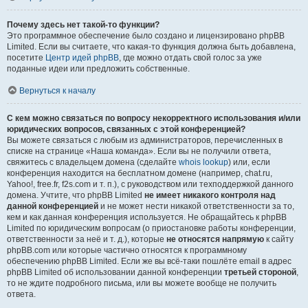
Почему здесь нет такой-то функции?
Это программное обеспечение было создано и лицензировано phpBB
Limited. Если вы считаете, что какая-то функция должна быть добавлена,
посетите
Центр идей phpBB
, где можно отдать свой голос за уже
поданные идеи или предложить собственные.
Вернуться к началу
С кем можно связаться по вопросу некорректного использования и/или
юридических вопросов, связанных с этой конференцией?
Вы можете связаться с любым из администраторов, перечисленных в
списке на странице «Наша команда». Если вы не получили ответа,
свяжитесь с владельцем домена (сделайте
whois lookup
) или, если
конференция находится на бесплатном домене (например, chat.ru,
Yahoo!, free.fr, f2s.com и т. п.), с руководством или техподдержкой данного
домена. Учтите, что phpBB Limited
не имеет никакого контроля над
данной конференцией
и не может нести никакой ответственности за то,
кем и как данная конференция используется. Не обращайтесь к phpBB
Limited по юридическим вопросам (о приостановке работы конференции,
ответственности за неё и т. д.), которые
не относятся напрямую
к сайту
phpBB.com или которые частично относятся к программному
обеспечению phpBB Limited. Если же вы всё-таки пошлёте email в адрес
phpBB Limited об использовании данной конференции
третьей стороной
,
то не ждите подробного письма, или вы можете вообще не получить
ответа.