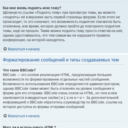
Как мне вновь поднять мою тему?
Щёлкнув по ссылке «Поднять тему» при просмотре темы, вы можете
«поднять» её в верхнюю часть первой страницы форума. Если этого не
происходит, то это означает, что возможность поднятия тем могла быть
отключена, или время, которое должно пройти до повторного поднятия
темы, ещё не прошло. Также можно поднять тему, просто ответив на неё,
однако удостоверьтесь, что тем самым вы не нарушаете правила
конференции, на которой находитесь.
Вернуться к началу
Форматирование сообщений и типы создаваемых тем
Что такое BBCode?
BBCode — это особая реализация HTML, предлагающая большие
возможности по форматированию отдельных частей сообщения.
Возможность использования BBCode определяется администратором,
однако BBCode также может быть отключён на уровне сообщения в
форме для его отправки. BBCode очень похож на HTML, но теги в нём
заключаются в квадратные скобки [ и ], а не в < и >. За дополнительной
информацией о BBCode обратитесь к руководству по BBCode, ссылка на
которое доступна из формы отправки сообщений.
Вернуться к началу
Могу ли я использовать HTML?