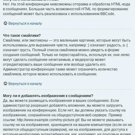
Нет. На этой конференции невозможны отправка и обработка HTML-кода
в сообщениях. Большая часть возможностей HTML по форматированию
сообщений может быть реализована с использованием BBCode.
Вернуться к началу
Что такое смайлики?
Смайлики, или эмотиконы — это маленькие картинки, которые могут быть
использованы для выражения чувств, например :) означает радость, а :(
означает грусть. Полный список смайликов можно увидеть в форме
создания сообщений. Только не перестарайтесь, используя их: они легко
могут сделать сообщение нечитаемым, и модератор может
отредактировать ваше сообщение или вообще удалить его.
Администратор конференции также может ограничить количество
смайликов, которое можно использовать в сообщении.
Вернуться к началу
Могу ли я добавлять изображения к сообщениям?
Да, вы можете размещать изображения в ваших сообщениях. Если
администратор разрешил добавлять вложения, вы можете загрузить
изображение на конференцию. Если нет, вы должны указать ссылку на
изображение, сохранённое на общедоступном веб-сервере. Пример
ссылки: http://www.example.com/my-picture.gif. Вы не можете указывать
ссылку ни на изображения, хранящиеся на вашем компьютере (если он не
является общедоступным сервером), ни на изображения, для доступа к
которым необходима аутентификация, как, например, на почтовые ящики