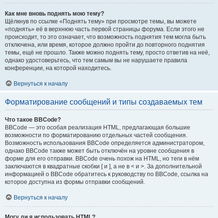
Как мне вновь поднять мою тему?
Щёлкнув по ссылке «Поднять тему» при просмотре темы, вы можете
«поднять» её в верхнюю часть первой страницы форума. Если этого не
происходит, то это означает, что возможность поднятия тем могла быть
отключена, или время, которое должно пройти до повторного поднятия
темы, ещё не прошло. Также можно поднять тему, просто ответив на неё,
однако удостоверьтесь, что тем самым вы не нарушаете правила
конференции, на которой находитесь.
Вернуться к началу
Форматирование сообщений и типы создаваемых тем
Что такое BBCode?
BBCode — это особая реализация HTML, предлагающая большие
возможности по форматированию отдельных частей сообщения.
Возможность использования BBCode определяется администратором,
однако BBCode также может быть отключён на уровне сообщения в
форме для его отправки. BBCode очень похож на HTML, но теги в нём
заключаются в квадратные скобки [ и ], а не в < и >. За дополнительной
информацией о BBCode обратитесь к руководству по BBCode, ссылка на
которое доступна из формы отправки сообщений.
Вернуться к началу
Могу ли я использовать HTML?