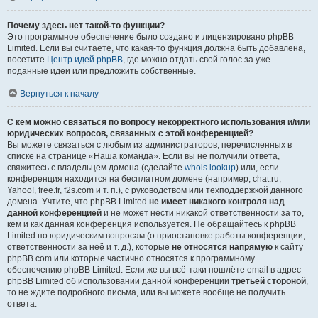
Почему здесь нет такой-то функции?
Это программное обеспечение было создано и лицензировано phpBB
Limited. Если вы считаете, что какая-то функция должна быть добавлена,
посетите
Центр идей phpBB
, где можно отдать свой голос за уже
поданные идеи или предложить собственные.
Вернуться к началу
С кем можно связаться по вопросу некорректного использования и/или
юридических вопросов, связанных с этой конференцией?
Вы можете связаться с любым из администраторов, перечисленных в
списке на странице «Наша команда». Если вы не получили ответа,
свяжитесь с владельцем домена (сделайте
whois lookup
) или, если
конференция находится на бесплатном домене (например, chat.ru,
Yahoo!, free.fr, f2s.com и т. п.), с руководством или техподдержкой данного
домена. Учтите, что phpBB Limited
не имеет никакого контроля над
данной конференцией
и не может нести никакой ответственности за то,
кем и как данная конференция используется. Не обращайтесь к phpBB
Limited по юридическим вопросам (о приостановке работы конференции,
ответственности за неё и т. д.), которые
не относятся напрямую
к сайту
phpBB.com или которые частично относятся к программному
обеспечению phpBB Limited. Если же вы всё-таки пошлёте email в адрес
phpBB Limited об использовании данной конференции
третьей стороной
,
то не ждите подробного письма, или вы можете вообще не получить
ответа.