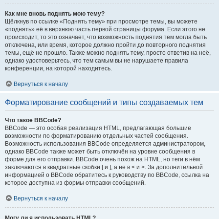
Как мне вновь поднять мою тему?
Щёлкнув по ссылке «Поднять тему» при просмотре темы, вы можете
«поднять» её в верхнюю часть первой страницы форума. Если этого не
происходит, то это означает, что возможность поднятия тем могла быть
отключена, или время, которое должно пройти до повторного поднятия
темы, ещё не прошло. Также можно поднять тему, просто ответив на неё,
однако удостоверьтесь, что тем самым вы не нарушаете правила
конференции, на которой находитесь.
Вернуться к началу
Форматирование сообщений и типы создаваемых тем
Что такое BBCode?
BBCode — это особая реализация HTML, предлагающая большие
возможности по форматированию отдельных частей сообщения.
Возможность использования BBCode определяется администратором,
однако BBCode также может быть отключён на уровне сообщения в
форме для его отправки. BBCode очень похож на HTML, но теги в нём
заключаются в квадратные скобки [ и ], а не в < и >. За дополнительной
информацией о BBCode обратитесь к руководству по BBCode, ссылка на
которое доступна из формы отправки сообщений.
Вернуться к началу
Могу ли я использовать HTML?