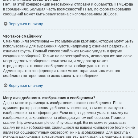
Нет. На этой конференции невозможны отправка и обработка HTML-кода
в сообщениях. Большая часть возможностей HTML по форматированию
сообщений может быть реализована с использованием BBCode.
Вернуться к началу
Что такое смайлики?
Смайлики, или эмотиконы — это маленькие картинки, которые могут быть
использованы для выражения чувств, например :) означает радость, а :(
означает грусть. Полный список смайликов можно увидеть в форме
создания сообщений. Только не перестарайтесь, используя их: они легко
могут сделать сообщение нечитаемым, и модератор может
отредактировать ваше сообщение или вообще удалить его.
Администратор конференции также может ограничить количество
смайликов, которое можно использовать в сообщении.
Вернуться к началу
Могу ли я добавлять изображения к сообщениям?
Да, вы можете размещать изображения в ваших сообщениях. Если
администратор разрешил добавлять вложения, вы можете загрузить
изображение на конференцию. Если нет, вы должны указать ссылку на
изображение, сохранённое на общедоступном веб-сервере. Пример
ссылки: http://www.example.com/my-picture.gif. Вы не можете указывать
ссылку ни на изображения, хранящиеся на вашем компьютере (если он не
является общедоступным сервером), ни на изображения, для доступа к
которым необходима аутентификация, как, например, на почтовые ящики