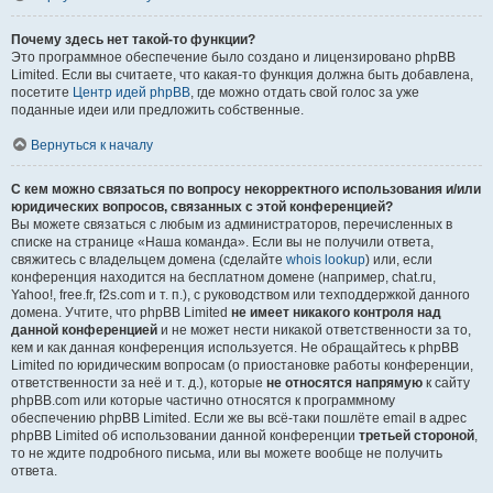
Почему здесь нет такой-то функции?
Это программное обеспечение было создано и лицензировано phpBB
Limited. Если вы считаете, что какая-то функция должна быть добавлена,
посетите
Центр идей phpBB
, где можно отдать свой голос за уже
поданные идеи или предложить собственные.
Вернуться к началу
С кем можно связаться по вопросу некорректного использования и/или
юридических вопросов, связанных с этой конференцией?
Вы можете связаться с любым из администраторов, перечисленных в
списке на странице «Наша команда». Если вы не получили ответа,
свяжитесь с владельцем домена (сделайте
whois lookup
) или, если
конференция находится на бесплатном домене (например, chat.ru,
Yahoo!, free.fr, f2s.com и т. п.), с руководством или техподдержкой данного
домена. Учтите, что phpBB Limited
не имеет никакого контроля над
данной конференцией
и не может нести никакой ответственности за то,
кем и как данная конференция используется. Не обращайтесь к phpBB
Limited по юридическим вопросам (о приостановке работы конференции,
ответственности за неё и т. д.), которые
не относятся напрямую
к сайту
phpBB.com или которые частично относятся к программному
обеспечению phpBB Limited. Если же вы всё-таки пошлёте email в адрес
phpBB Limited об использовании данной конференции
третьей стороной
,
то не ждите подробного письма, или вы можете вообще не получить
ответа.