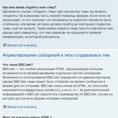
Как мне вновь поднять мою тему?
Щёлкнув по ссылке «Поднять тему» при просмотре темы, вы можете
«поднять» её в верхнюю часть первой страницы форума. Если этого не
происходит, то это означает, что возможность поднятия тем могла быть
отключена, или время, которое должно пройти до повторного поднятия
темы, ещё не прошло. Также можно поднять тему, просто ответив на неё,
однако удостоверьтесь, что тем самым вы не нарушаете правила
конференции, на которой находитесь.
Вернуться к началу
Форматирование сообщений и типы создаваемых тем
Что такое BBCode?
BBCode — это особая реализация HTML, предлагающая большие
возможности по форматированию отдельных частей сообщения.
Возможность использования BBCode определяется администратором,
однако BBCode также может быть отключён на уровне сообщения в
форме для его отправки. BBCode очень похож на HTML, но теги в нём
заключаются в квадратные скобки [ и ], а не в < и >. За дополнительной
информацией о BBCode обратитесь к руководству по BBCode, ссылка на
которое доступна из формы отправки сообщений.
Вернуться к началу
Могу ли я использовать HTML?