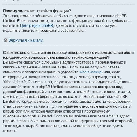
Почему здесь нет такой-то функции?
Это программное обеспечение было создано и лицензировано phpBB
Limited. Если вы считаете, что какая-то функция должна быть добавлена,
посетите
Центр идей phpBB
, где можно отдать свой голос за уже
поданные идеи или предложить собственные.
Вернуться к началу
С кем можно связаться по вопросу некорректного использования и/или
юридических вопросов, связанных с этой конференцией?
Вы можете связаться с любым из администраторов, перечисленных в
списке на странице «Наша команда». Если вы не получили ответа,
свяжитесь с владельцем домена (сделайте
whois lookup
) или, если
конференция находится на бесплатном домене (например, chat.ru,
Yahoo!, free.fr, f2s.com и т. п.), с руководством или техподдержкой данного
домена. Учтите, что phpBB Limited
не имеет никакого контроля над
данной конференцией
и не может нести никакой ответственности за то,
кем и как данная конференция используется. Не обращайтесь к phpBB
Limited по юридическим вопросам (о приостановке работы конференции,
ответственности за неё и т. д.), которые
не относятся напрямую
к сайту
phpBB.com или которые частично относятся к программному
обеспечению phpBB Limited. Если же вы всё-таки пошлёте email в адрес
phpBB Limited об использовании данной конференции
третьей стороной
,
то не ждите подробного письма, или вы можете вообще не получить
ответа.