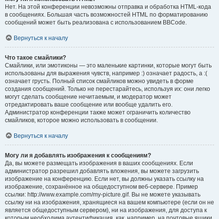
Нет. На этой конференции невозможны отправка и обработка HTML-кода
в сообщениях. Большая часть возможностей HTML по форматированию
сообщений может быть реализована с использованием BBCode.
Вернуться к началу
Что такое смайлики?
Смайлики, или эмотиконы — это маленькие картинки, которые могут быть
использованы для выражения чувств, например :) означает радость, а :(
означает грусть. Полный список смайликов можно увидеть в форме
создания сообщений. Только не перестарайтесь, используя их: они легко
могут сделать сообщение нечитаемым, и модератор может
отредактировать ваше сообщение или вообще удалить его.
Администратор конференции также может ограничить количество
смайликов, которое можно использовать в сообщении.
Вернуться к началу
Могу ли я добавлять изображения к сообщениям?
Да, вы можете размещать изображения в ваших сообщениях. Если
администратор разрешил добавлять вложения, вы можете загрузить
изображение на конференцию. Если нет, вы должны указать ссылку на
изображение, сохранённое на общедоступном веб-сервере. Пример
ссылки: http://www.example.com/my-picture.gif. Вы не можете указывать
ссылку ни на изображения, хранящиеся на вашем компьютере (если он не
является общедоступным сервером), ни на изображения, для доступа к
которым необходима аутентификация, как, например, на почтовые ящики