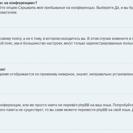
час на конференции»?
дёте опцию
Скрывать моё пребывание на конференции
. Выберите
Да
, и вы 
зователем.
вому поясу, а не к тому, в котором находитесь вы. В этом случае измените в 
овой пояс, как и большинство настроек, могут только зарегистрированные пол
ое!
о время отображается по-прежнему неверное, значит, неправильно установле
онференции, или же просто никто не перевёл phpBB на ваш язык. Попробуйт
вого пакета не существует, то вы сами можете перевести phpBB на свой язы