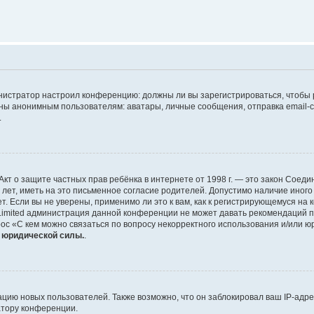
дминистратор настроил конференцию: должны ли вы зарегистрироваться, чтобы
 анонимным пользователям: аватары, личные сообщения, отправка email-сооб
.
 или Акт о защите частных прав ребёнка в интернете от 1998 г. — это закон Со
т, иметь на это письменное согласие родителей. Допустимо наличие иного
 Если вы не уверены, применимо ли это к вам, как к регистрирующемуся на 
Limited администрация данной конференции не может давать рекомендаций 
ос «С кем можно связаться по вопросу некорректного использования и/или ю
т юридической силы.
.
ию новых пользователей. Также возможно, что он заблокировал ваш IP-адре
атору конференции.