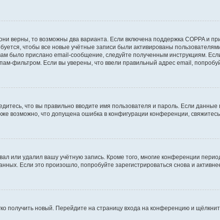
они верны, то возможны два варианта. Если включена поддержка COPPA и при 
уется, чтобы все новые учётные записи были активированы пользователями
ам было прислано email-сообщение, следуйте полученным инструкциям. Если
пам-фильтром. Если вы уверены, что ввели правильный адрес email, попробу
едитесь, что вы правильно вводите имя пользователя и пароль. Если данные
Также возможно, что допущена ошибка в конфигурации конференции, свяжитес
вал или удалил вашу учётную запись. Кроме того, многие конференции перио
ных. Если это произошло, попробуйте зарегистрироваться снова и активнее 
егко получить новый. Перейдите на страницу входа на конференцию и щёлкни