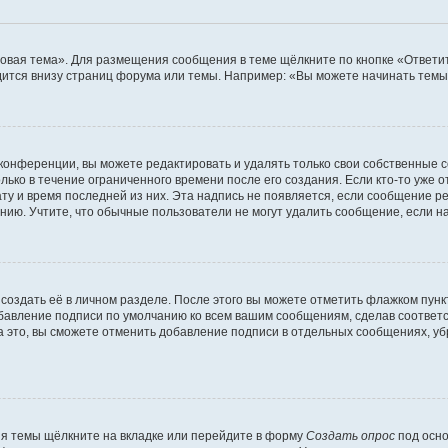
овая тема». Для размещения сообщения в теме щёлкните по кнопке «Ответит
ится внизу страниц форума или темы. Например: «Вы можете начинать темы»
конференции, вы можете редактировать и удалять только свои собственные 
ько в течение ограниченного времени после его создания. Если кто-то уже 
дату и время последней из них. Эта надпись не появляется, если сообщение 
ию. Учтите, что обычные пользователи не могут удалить сообщение, если на 
создать её в личном разделе. После этого вы можете отметить флажком пун
обавление подписи по умолчанию ко всем вашим сообщениям, сделав соотве
а это, вы сможете отменить добавление подписи в отдельных сообщениях, у
я темы щёлкните на вкладке или перейдите в форму
Создать опрос
под осно