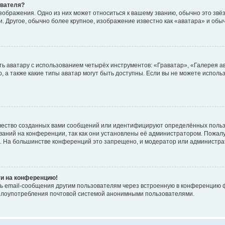
ователя?
зображения. Одно из них может относиться к вашему званию, обычно это звёзд
. Другое, обычно более крупное, изображение известно как «аватара» и обы
ь аватару с использованием четырёх инструментов: «Граватар», «Галерея а
, а также какие типы аватар могут быть доступны. Если вы не можете испол
чество созданных вами сообщений или идентифицируют определённых польз
аний на конференции, так как они установлены её администратором. Пожал
е. На большинстве конференций это запрещено, и модератор или администра
ти на конференцию!
ь email-сообщения другим пользователям через встроенную в конференцию ф
ь злоупотребления почтовой системой анонимными пользователями.