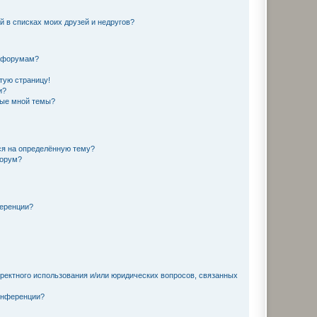
й в списках моих друзей и недругов?
и форумам?
стую страницу!
и?
ные мной темы?
ься на определённую тему?
форум?
ференции?
рректного использования и/или юридических вопросов, связанных
конференции?