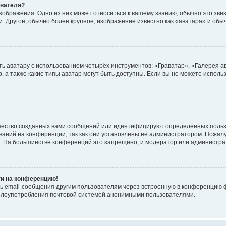
ователя?
зображения. Одно из них может относиться к вашему званию, обычно это звёзд
. Другое, обычно более крупное, изображение известно как «аватара» и обы
ь аватару с использованием четырёх инструментов: «Граватар», «Галерея а
, а также какие типы аватар могут быть доступны. Если вы не можете испол
чество созданных вами сообщений или идентифицируют определённых польз
аний на конференции, так как они установлены её администратором. Пожал
е. На большинстве конференций это запрещено, и модератор или администра
ти на конференцию!
ь email-сообщения другим пользователям через встроенную в конференцию ф
ь злоупотребления почтовой системой анонимными пользователями.