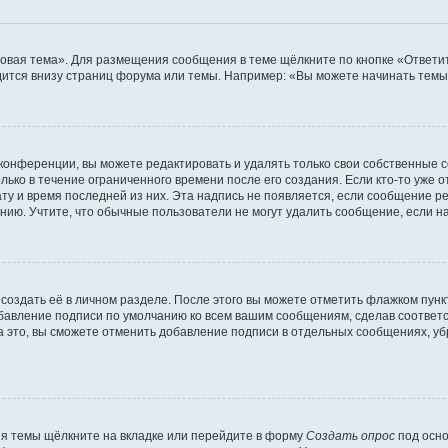
овая тема». Для размещения сообщения в теме щёлкните по кнопке «Ответит
ится внизу страниц форума или темы. Например: «Вы можете начинать темы»
конференции, вы можете редактировать и удалять только свои собственные 
ько в течение ограниченного времени после его создания. Если кто-то уже 
дату и время последней из них. Эта надпись не появляется, если сообщение 
ию. Учтите, что обычные пользователи не могут удалить сообщение, если на 
создать её в личном разделе. После этого вы можете отметить флажком пун
обавление подписи по умолчанию ко всем вашим сообщениям, сделав соотве
а это, вы сможете отменить добавление подписи в отдельных сообщениях, у
я темы щёлкните на вкладке или перейдите в форму
Создать опрос
под осно