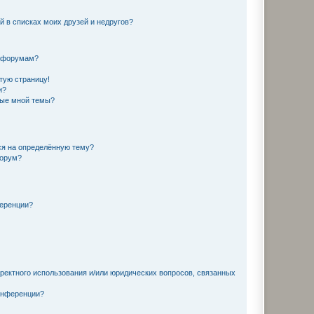
й в списках моих друзей и недругов?
и форумам?
стую страницу!
и?
ные мной темы?
ься на определённую тему?
форум?
ференции?
рректного использования и/или юридических вопросов, связанных
конференции?