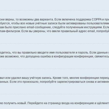
они верны, то возможны два варианта. Если включена поддержка COPPA и при 
уется, чтобы все новые учётные записи были активированы пользователями
ам было прислано email-сообщение, следуйте полученным инструкциям. Если
пам-фильтром. Если вы уверены, что ввели правильный адрес email, попробу
едитесь, что вы правильно вводите имя пользователя и пароль. Если данные
Также возможно, что допущена ошибка в конфигурации конференции, свяжитес
вал или удалил вашу учётную запись. Кроме того, многие конференции перио
ных. Если это произошло, попробуйте зарегистрироваться снова и активнее 
егко получить новый. Перейдите на страницу входа на конференцию и щёлкни