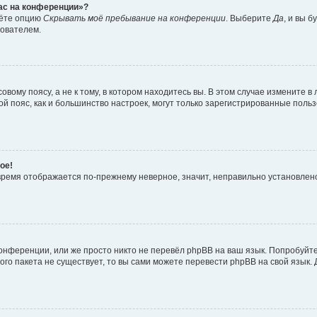
час на конференции»?
дёте опцию
Скрывать моё пребывание на конференции
. Выберите
Да
, и вы 
зователем.
вому поясу, а не к тому, в котором находитесь вы. В этом случае измените в 
овой пояс, как и большинство настроек, могут только зарегистрированные пол
ое!
о время отображается по-прежнему неверное, значит, неправильно установле
онференции, или же просто никто не перевёл phpBB на ваш язык. Попробуйт
вого пакета не существует, то вы сами можете перевести phpBB на свой язы