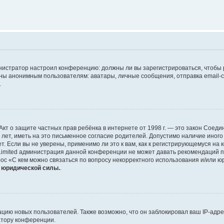
дминистратор настроил конференцию: должны ли вы зарегистрироваться, чтобы
 анонимным пользователям: аватары, личные сообщения, отправка email-сооб
.
 или Акт о защите частных прав ребёнка в интернете от 1998 г. — это закон Со
т, иметь на это письменное согласие родителей. Допустимо наличие иного
 Если вы не уверены, применимо ли это к вам, как к регистрирующемуся на 
Limited администрация данной конференции не может давать рекомендаций 
ос «С кем можно связаться по вопросу некорректного использования и/или ю
т юридической силы.
.
ию новых пользователей. Также возможно, что он заблокировал ваш IP-адре
атору конференции.