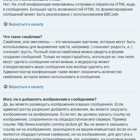
Нет. На этой конференции невозможны отправка и обработка HTML-кода
в сообщениях. Большая часть возможностей HTML по форматированию
сообщений может быть реализована с использованием BBCode.
Вернуться к началу
Что такое смайлики?
Смайлики, или эмотиконы — это маленькие картинки, которые могут быть
использованы для выражения чувств, например :) означает радость, а :(
означает грусть. Полный список смайликов можно увидеть в форме
создания сообщений. Только не перестарайтесь, используя их: они легко
могут сделать сообщение нечитаемым, и модератор может
отредактировать ваше сообщение или вообще удалить его.
Администратор конференции также может ограничить количество
смайликов, которое можно использовать в сообщении.
Вернуться к началу
Могу ли я добавлять изображения к сообщениям?
Да, вы можете размещать изображения в ваших сообщениях. Если
администратор разрешил добавлять вложения, вы можете загрузить
изображение на конференцию. Если нет, вы должны указать ссылку на
изображение, сохранённое на общедоступном веб-сервере. Пример
ссылки: http://www.example.com/my-picture.gif. Вы не можете указывать
ссылку ни на изображения, хранящиеся на вашем компьютере (если он не
является общедоступным сервером), ни на изображения, для доступа к
которым необходима аутентификация, как, например, на почтовые ящики