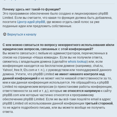
Почему здесь нет такой-то функции?
Это программное обеспечение было создано и лицензировано phpBB
Limited. Если вы считаете, что какая-то функция должна быть добавлена,
посетите
Центр идей phpBB
, где можно отдать свой голос за уже
поданные идеи или предложить собственные.
Вернуться к началу
С кем можно связаться по вопросу некорректного использования и/или
юридических вопросов, связанных с этой конференцией?
Вы можете связаться с любым из администраторов, перечисленных в
списке на странице «Наша команда». Если вы не получили ответа,
свяжитесь с владельцем домена (сделайте
whois lookup
) или, если
конференция находится на бесплатном домене (например, chat.ru,
Yahoo!, free.fr, f2s.com и т. п.), с руководством или техподдержкой данного
домена. Учтите, что phpBB Limited
не имеет никакого контроля над
данной конференцией
и не может нести никакой ответственности за то,
кем и как данная конференция используется. Не обращайтесь к phpBB
Limited по юридическим вопросам (о приостановке работы конференции,
ответственности за неё и т. д.), которые
не относятся напрямую
к сайту
phpBB.com или которые частично относятся к программному
обеспечению phpBB Limited. Если же вы всё-таки пошлёте email в адрес
phpBB Limited об использовании данной конференции
третьей стороной
,
то не ждите подробного письма, или вы можете вообще не получить
ответа.