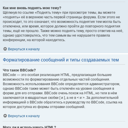
Как мне вновь поднять мою тему?
Щёлкнув по ссылке «Поднять тему» при просмотре темы, вы можете
«поднять» её в верхнюю часть первой страницы форума. Если этого не
происходит, то это означает, что возможность поднятия тем могла быть
отключена, или время, которое должно пройти до повторного поднятия
темы, ещё не прошло. Также можно поднять тему, просто ответив на неё,
однако удостоверьтесь, что тем самым вы не нарушаете правила
конференции, на которой находитесь.
Вернуться к началу
Форматирование сообщений и типы создаваемых тем
Что такое BBCode?
BBCode — это особая реализация HTML, предлагающая большие
возможности по форматированию отдельных частей сообщения.
Возможность использования BBCode определяется администратором,
однако BBCode также может быть отключён на уровне сообщения в
форме для его отправки. BBCode очень похож на HTML, но теги в нём
заключаются в квадратные скобки [ и ], а не в < и >. За дополнительной
информацией о BBCode обратитесь к руководству по BBCode, ссылка на
которое доступна из формы отправки сообщений.
Вернуться к началу
Могу ли я использовать HTML?