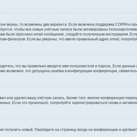
они верны, то возможны два варианта. Если включена поддержка COPPA и при 
уется, чтобы все новые учётные записи были активированы пользователями
ам было прислано email-сообщение, следуйте полученным инструкциям. Если
пам-фильтром. Если вы уверены, что ввели правильный адрес email, попробу
едитесь, что вы правильно вводите имя пользователя и пароль. Если данные
Также возможно, что допущена ошибка в конфигурации конференции, свяжитес
вал или удалил вашу учётную запись. Кроме того, многие конференции перио
ных. Если это произошло, попробуйте зарегистрироваться снова и активнее 
егко получить новый. Перейдите на страницу входа на конференцию и щёлкни