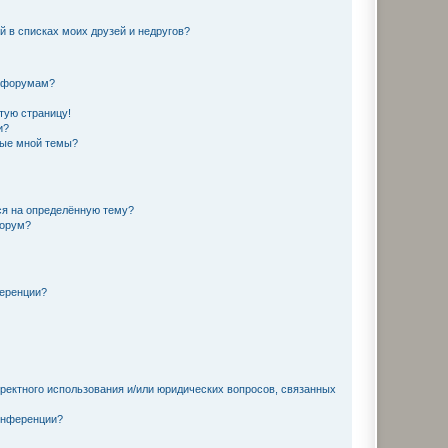
й в списках моих друзей и недругов?
и форумам?
стую страницу!
и?
ные мной темы?
ься на определённую тему?
форум?
ференции?
рректного использования и/или юридических вопросов, связанных
конференции?