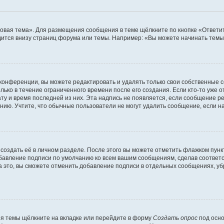
овая тема». Для размещения сообщения в теме щёлкните по кнопке «Ответит
ится внизу страниц форума или темы. Например: «Вы можете начинать темы»
конференции, вы можете редактировать и удалять только свои собственные 
ько в течение ограниченного времени после его создания. Если кто-то уже 
дату и время последней из них. Эта надпись не появляется, если сообщение 
ию. Учтите, что обычные пользователи не могут удалить сообщение, если на 
создать её в личном разделе. После этого вы можете отметить флажком пун
обавление подписи по умолчанию ко всем вашим сообщениям, сделав соотве
а это, вы сможете отменить добавление подписи в отдельных сообщениях, у
я темы щёлкните на вкладке или перейдите в форму
Создать опрос
под осно