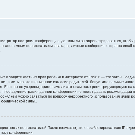
дминистратор настроил конференцию: должны ли вы зарегистрироваться, чтобы
 анонимным пользователям: аватары, личные сообщения, отправка email-сооб
.
 или Акт о защите частных прав ребёнка в интернете от 1998 г. — это закон Со
т, иметь на это письменное согласие родителей. Допустимо наличие иного
 Если вы не уверены, применимо ли это к вам, как к регистрирующемуся на 
Limited администрация данной конференции не может давать рекомендаций 
ос «С кем можно связаться по вопросу некорректного использования и/или ю
т юридической силы.
.
ию новых пользователей. Также возможно, что он заблокировал ваш IP-адре
атору конференции.