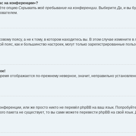
час на конференции»?
дёте опцию
Скрывать моё пребывание на конференции
. Выберите
Да
, и вы 
зователем.
вому поясу, а не к тому, в котором находитесь вы. В этом случае измените в 
овой пояс, как и большинство настроек, могут только зарегистрированные пол
ое!
о время отображается по-прежнему неверное, значит, неправильно установле
онференции, или же просто никто не перевёл phpBB на ваш язык. Попробуйт
вого пакета не существует, то вы сами можете перевести phpBB на свой язы