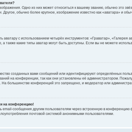
ователя?
зображения. Одно из них может относиться к вашему званию, обычно это звёзд
. Другое, обычно более крупное, изображение известно как «аватара» и обы
ь аватару с использованием четырёх инструментов: «Граватар», «Галерея а
, а также какие типы аватар могут быть доступны. Если вы не можете испол
чество созданных вами сообщений или идентифицируют определённых польз
аний на конференции, так как они установлены её администратором. Пожал
е. На большинстве конференций это запрещено, и модератор или администра
ти на конференцию!
ь email-сообщения другим пользователям через встроенную в конференцию ф
ь злоупотребления почтовой системой анонимными пользователями.