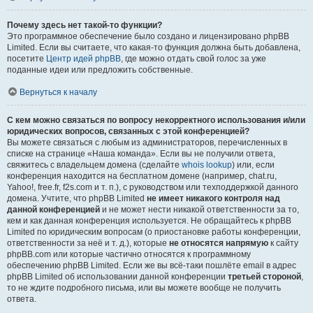
Почему здесь нет такой-то функции?
Это программное обеспечение было создано и лицензировано phpBB
Limited. Если вы считаете, что какая-то функция должна быть добавлена,
посетите
Центр идей phpBB
, где можно отдать свой голос за уже
поданные идеи или предложить собственные.
Вернуться к началу
С кем можно связаться по вопросу некорректного использования и/или
юридических вопросов, связанных с этой конференцией?
Вы можете связаться с любым из администраторов, перечисленных в
списке на странице «Наша команда». Если вы не получили ответа,
свяжитесь с владельцем домена (сделайте
whois lookup
) или, если
конференция находится на бесплатном домене (например, chat.ru,
Yahoo!, free.fr, f2s.com и т. п.), с руководством или техподдержкой данного
домена. Учтите, что phpBB Limited
не имеет никакого контроля над
данной конференцией
и не может нести никакой ответственности за то,
кем и как данная конференция используется. Не обращайтесь к phpBB
Limited по юридическим вопросам (о приостановке работы конференции,
ответственности за неё и т. д.), которые
не относятся напрямую
к сайту
phpBB.com или которые частично относятся к программному
обеспечению phpBB Limited. Если же вы всё-таки пошлёте email в адрес
phpBB Limited об использовании данной конференции
третьей стороной
,
то не ждите подробного письма, или вы можете вообще не получить
ответа.