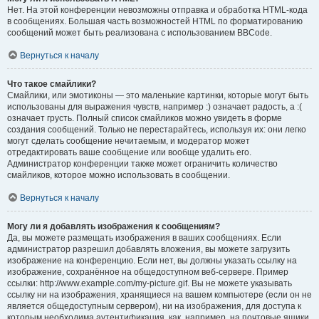
Нет. На этой конференции невозможны отправка и обработка HTML-кода
в сообщениях. Большая часть возможностей HTML по форматированию
сообщений может быть реализована с использованием BBCode.
Вернуться к началу
Что такое смайлики?
Смайлики, или эмотиконы — это маленькие картинки, которые могут быть
использованы для выражения чувств, например :) означает радость, а :(
означает грусть. Полный список смайликов можно увидеть в форме
создания сообщений. Только не перестарайтесь, используя их: они легко
могут сделать сообщение нечитаемым, и модератор может
отредактировать ваше сообщение или вообще удалить его.
Администратор конференции также может ограничить количество
смайликов, которое можно использовать в сообщении.
Вернуться к началу
Могу ли я добавлять изображения к сообщениям?
Да, вы можете размещать изображения в ваших сообщениях. Если
администратор разрешил добавлять вложения, вы можете загрузить
изображение на конференцию. Если нет, вы должны указать ссылку на
изображение, сохранённое на общедоступном веб-сервере. Пример
ссылки: http://www.example.com/my-picture.gif. Вы не можете указывать
ссылку ни на изображения, хранящиеся на вашем компьютере (если он не
является общедоступным сервером), ни на изображения, для доступа к
которым необходима аутентификация, как, например, на почтовые ящики