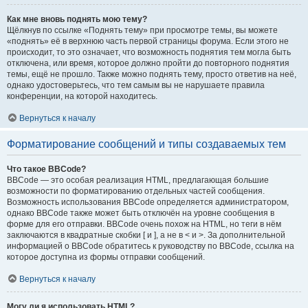
Как мне вновь поднять мою тему?
Щёлкнув по ссылке «Поднять тему» при просмотре темы, вы можете
«поднять» её в верхнюю часть первой страницы форума. Если этого не
происходит, то это означает, что возможность поднятия тем могла быть
отключена, или время, которое должно пройти до повторного поднятия
темы, ещё не прошло. Также можно поднять тему, просто ответив на неё,
однако удостоверьтесь, что тем самым вы не нарушаете правила
конференции, на которой находитесь.
Вернуться к началу
Форматирование сообщений и типы создаваемых тем
Что такое BBCode?
BBCode — это особая реализация HTML, предлагающая большие
возможности по форматированию отдельных частей сообщения.
Возможность использования BBCode определяется администратором,
однако BBCode также может быть отключён на уровне сообщения в
форме для его отправки. BBCode очень похож на HTML, но теги в нём
заключаются в квадратные скобки [ и ], а не в < и >. За дополнительной
информацией о BBCode обратитесь к руководству по BBCode, ссылка на
которое доступна из формы отправки сообщений.
Вернуться к началу
Могу ли я использовать HTML?