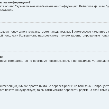
час на конференции»?
дёте опцию
Скрывать моё пребывание на конференции
. Выберите
Да
, и вы 
зователем.
вому поясу, а не к тому, в котором находитесь вы. В этом случае измените в 
овой пояс, как и большинство настроек, могут только зарегистрированные пол
ое!
о время отображается по-прежнему неверное, значит, неправильно установле
онференции, или же просто никто не перевёл phpBB на ваш язык. Попробуйт
вого пакета не существует, то вы сами можете перевести phpBB на свой язы