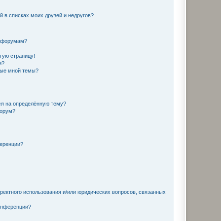
й в списках моих друзей и недругов?
и форумам?
стую страницу!
и?
ные мной темы?
ься на определённую тему?
форум?
ференции?
рректного использования и/или юридических вопросов, связанных
конференции?