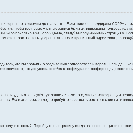
они верны, то возможны два варианта. Если включена поддержка COPPA и при 
уется, чтобы все новые учётные записи были активированы пользователями
ам было прислано email-сообщение, следуйте полученным инструкциям. Если
пам-фильтром. Если вы уверены, что ввели правильный адрес email, попробу
едитесь, что вы правильно вводите имя пользователя и пароль. Если данные
Также возможно, что допущена ошибка в конфигурации конференции, свяжитес
вал или удалил вашу учётную запись. Кроме того, многие конференции перио
ных. Если это произошло, попробуйте зарегистрироваться снова и активнее 
егко получить новый. Перейдите на страницу входа на конференцию и щёлкни