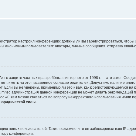
дминистратор настроил конференцию: должны ли вы зарегистрироваться, чтобы
 анонимным пользователям: аватары, личные сообщения, отправка email-сооб
.
 или Акт о защите частных прав ребёнка в интернете от 1998 г. — это закон Со
т, иметь на это письменное согласие родителей. Допустимо наличие иного
 Если вы не уверены, применимо ли это к вам, как к регистрирующемуся на 
Limited администрация данной конференции не может давать рекомендаций 
ос «С кем можно связаться по вопросу некорректного использования и/или ю
т юридической силы.
.
ию новых пользователей. Также возможно, что он заблокировал ваш IP-адре
атору конференции.