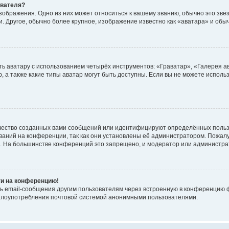
ователя?
зображения. Одно из них может относиться к вашему званию, обычно это звёзд
. Другое, обычно более крупное, изображение известно как «аватара» и обы
ь аватару с использованием четырёх инструментов: «Граватар», «Галерея а
, а также какие типы аватар могут быть доступны. Если вы не можете испол
чество созданных вами сообщений или идентифицируют определённых польз
аний на конференции, так как они установлены её администратором. Пожал
е. На большинстве конференций это запрещено, и модератор или администра
ти на конференцию!
ь email-сообщения другим пользователям через встроенную в конференцию ф
ь злоупотребления почтовой системой анонимными пользователями.