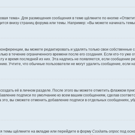
овая тема». Для размещения сообщения в теме щёлкните по кнопке «Ответит
ится внизу страниц форума или темы. Например: «Вы можете начинать темы»
конференции, вы можете редактировать и удалять только свои собственные 
ько в течение ограниченного времени после его создания. Если кто-то уже 
дату и время последней из них. Эта надпись не появляется, если сообщение 
ию. Учтите, что обычные пользователи не могут удалить сообщение, если на 
создать её в личном разделе. После этого вы можете отметить флажком пун
обавление подписи по умолчанию ко всем вашим сообщениям, сделав соотве
а это, вы сможете отменить добавление подписи в отдельных сообщениях, у
я темы щёлкните на вкладке или перейдите в форму
Создать опрос
под осно