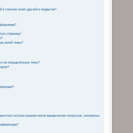
й в списках моих друзей и недругов?
и форумам?
стую страницу!
и?
ные мной темы?
ься на определённую тему?
форум?
ференции?
рректного использования и/или юридических вопросов, связанных
конференции?