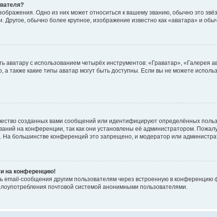
ователя?
зображения. Одно из них может относиться к вашему званию, обычно это звёзд
. Другое, обычно более крупное, изображение известно как «аватара» и обы
ь аватару с использованием четырёх инструментов: «Граватар», «Галерея а
, а также какие типы аватар могут быть доступны. Если вы не можете испол
чество созданных вами сообщений или идентифицируют определённых польз
аний на конференции, так как они установлены её администратором. Пожал
е. На большинстве конференций это запрещено, и модератор или администра
ти на конференцию!
ь email-сообщения другим пользователям через встроенную в конференцию ф
ь злоупотребления почтовой системой анонимными пользователями.