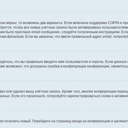
они верны, то возможны два варианта. Если включена поддержка COPPA и при 
уется, чтобы все новые учётные записи были активированы пользователями
ам было прислано email-сообщение, следуйте полученным инструкциям. Если
пам-фильтром. Если вы уверены, что ввели правильный адрес email, попробу
едитесь, что вы правильно вводите имя пользователя и пароль. Если данные
Также возможно, что допущена ошибка в конфигурации конференции, свяжитес
вал или удалил вашу учётную запись. Кроме того, многие конференции перио
ных. Если это произошло, попробуйте зарегистрироваться снова и активнее 
егко получить новый. Перейдите на страницу входа на конференцию и щёлкни