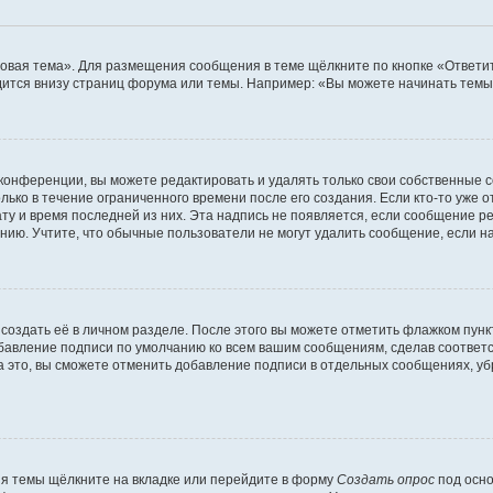
овая тема». Для размещения сообщения в теме щёлкните по кнопке «Ответит
ится внизу страниц форума или темы. Например: «Вы можете начинать темы»
конференции, вы можете редактировать и удалять только свои собственные 
ько в течение ограниченного времени после его создания. Если кто-то уже 
дату и время последней из них. Эта надпись не появляется, если сообщение 
ию. Учтите, что обычные пользователи не могут удалить сообщение, если на 
создать её в личном разделе. После этого вы можете отметить флажком пун
обавление подписи по умолчанию ко всем вашим сообщениям, сделав соотве
а это, вы сможете отменить добавление подписи в отдельных сообщениях, у
я темы щёлкните на вкладке или перейдите в форму
Создать опрос
под осно