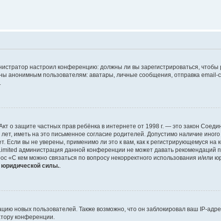
дминистратор настроил конференцию: должны ли вы зарегистрироваться, чтобы
 анонимным пользователям: аватары, личные сообщения, отправка email-сооб
.
 или Акт о защите частных прав ребёнка в интернете от 1998 г. — это закон Со
т, иметь на это письменное согласие родителей. Допустимо наличие иного
 Если вы не уверены, применимо ли это к вам, как к регистрирующемуся на 
Limited администрация данной конференции не может давать рекомендаций 
ос «С кем можно связаться по вопросу некорректного использования и/или ю
т юридической силы.
.
ию новых пользователей. Также возможно, что он заблокировал ваш IP-адре
атору конференции.