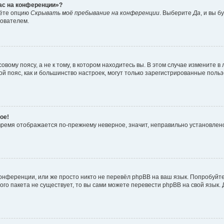
час на конференции»?
дёте опцию
Скрывать моё пребывание на конференции
. Выберите
Да
, и вы 
зователем.
вому поясу, а не к тому, в котором находитесь вы. В этом случае измените в 
овой пояс, как и большинство настроек, могут только зарегистрированные пол
ое!
о время отображается по-прежнему неверное, значит, неправильно установле
онференции, или же просто никто не перевёл phpBB на ваш язык. Попробуйт
вого пакета не существует, то вы сами можете перевести phpBB на свой язы