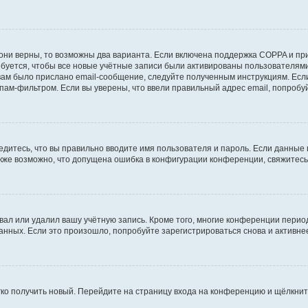
они верны, то возможны два варианта. Если включена поддержка COPPA и при 
уется, чтобы все новые учётные записи были активированы пользователями
ам было прислано email-сообщение, следуйте полученным инструкциям. Если
пам-фильтром. Если вы уверены, что ввели правильный адрес email, попробу
едитесь, что вы правильно вводите имя пользователя и пароль. Если данные
Также возможно, что допущена ошибка в конфигурации конференции, свяжитес
вал или удалил вашу учётную запись. Кроме того, многие конференции перио
ных. Если это произошло, попробуйте зарегистрироваться снова и активнее 
егко получить новый. Перейдите на страницу входа на конференцию и щёлкни