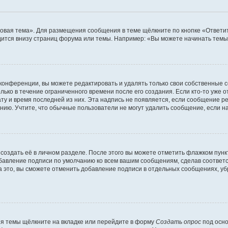
овая тема». Для размещения сообщения в теме щёлкните по кнопке «Ответит
ится внизу страниц форума или темы. Например: «Вы можете начинать темы»
конференции, вы можете редактировать и удалять только свои собственные 
ько в течение ограниченного времени после его создания. Если кто-то уже 
дату и время последней из них. Эта надпись не появляется, если сообщение 
ию. Учтите, что обычные пользователи не могут удалить сообщение, если на 
создать её в личном разделе. После этого вы можете отметить флажком пун
обавление подписи по умолчанию ко всем вашим сообщениям, сделав соотве
а это, вы сможете отменить добавление подписи в отдельных сообщениях, у
я темы щёлкните на вкладке или перейдите в форму
Создать опрос
под осно