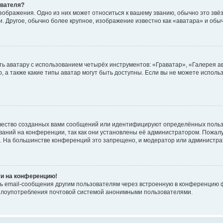
ователя?
зображения. Одно из них может относиться к вашему званию, обычно это звёзд
. Другое, обычно более крупное, изображение известно как «аватара» и обы
ь аватару с использованием четырёх инструментов: «Граватар», «Галерея а
, а также какие типы аватар могут быть доступны. Если вы не можете испол
чество созданных вами сообщений или идентифицируют определённых польз
аний на конференции, так как они установлены её администратором. Пожал
е. На большинстве конференций это запрещено, и модератор или администра
ти на конференцию!
ь email-сообщения другим пользователям через встроенную в конференцию ф
ь злоупотребления почтовой системой анонимными пользователями.