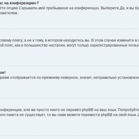
час на конференции»?
дёте опцию
Скрывать моё пребывание на конференции
. Выберите
Да
, и вы 
зователем.
вому поясу, а не к тому, в котором находитесь вы. В этом случае измените в 
овой пояс, как и большинство настроек, могут только зарегистрированные пол
ое!
о время отображается по-прежнему неверное, значит, неправильно установле
онференции, или же просто никто не перевёл phpBB на ваш язык. Попробуйт
вого пакета не существует, то вы сами можете перевести phpBB на свой язы