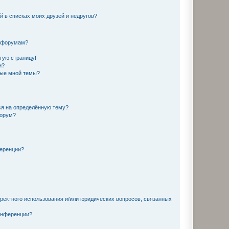
й в списках моих друзей и недругов?
и форумам?
стую страницу!
и?
ные мной темы?
ься на определённую тему?
форум?
ференции?
рректного использования и/или юридических вопросов, связанных
конференции?