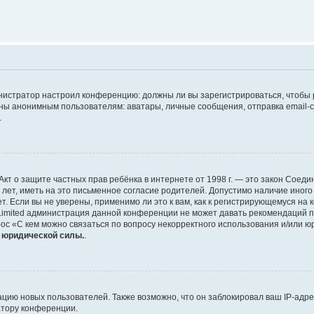
дминистратор настроил конференцию: должны ли вы зарегистрироваться, чтобы
 анонимным пользователям: аватары, личные сообщения, отправка email-сооб
.
 или Акт о защите частных прав ребёнка в интернете от 1998 г. — это закон Со
т, иметь на это письменное согласие родителей. Допустимо наличие иного
 Если вы не уверены, применимо ли это к вам, как к регистрирующемуся на 
Limited администрация данной конференции не может давать рекомендаций 
ос «С кем можно связаться по вопросу некорректного использования и/или ю
т юридической силы.
.
ию новых пользователей. Также возможно, что он заблокировал ваш IP-адре
атору конференции.