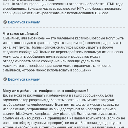
Нет. На этой конференции невозможны отправка и обработка HTML-кода
в сообщениях. Большая часть возможностей HTML по форматированию
сообщений может быть реализована с использованием BBCode.
Вернуться к началу
Что такое смайлики?
Смайлики, или эмотиконы — это маленькие картинки, которые могут быть
использованы для выражения чувств, например :) означает радость, а :(
означает грусть. Полный список смайликов можно увидеть в форме
создания сообщений. Только не перестарайтесь, используя их: они легко
могут сделать сообщение нечитаемым, и модератор может
отредактировать ваше сообщение или вообще удалить его.
Администратор конференции также может ограничить количество
смайликов, которое можно использовать в сообщении.
Вернуться к началу
Могу ли я добавлять изображения к сообщениям?
Да, вы можете размещать изображения в ваших сообщениях. Если
администратор разрешил добавлять вложения, вы можете загрузить
изображение на конференцию. Если нет, вы должны указать ссылку на
изображение, сохранённое на общедоступном веб-сервере. Пример
ссылки: http://www.example.com/my-picture.gif. Вы не можете указывать
ссылку ни на изображения, хранящиеся на вашем компьютере (если он не
является общедоступным сервером), ни на изображения, для доступа к
которым необходима аутентификация, как, например, на почтовые ящики