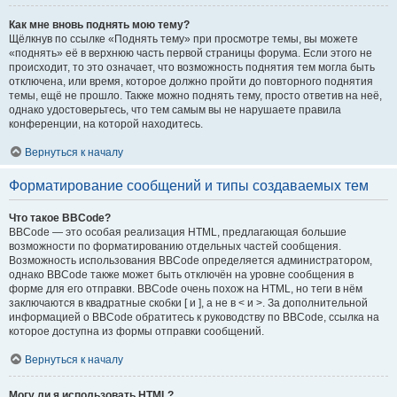
Как мне вновь поднять мою тему?
Щёлкнув по ссылке «Поднять тему» при просмотре темы, вы можете
«поднять» её в верхнюю часть первой страницы форума. Если этого не
происходит, то это означает, что возможность поднятия тем могла быть
отключена, или время, которое должно пройти до повторного поднятия
темы, ещё не прошло. Также можно поднять тему, просто ответив на неё,
однако удостоверьтесь, что тем самым вы не нарушаете правила
конференции, на которой находитесь.
Вернуться к началу
Форматирование сообщений и типы создаваемых тем
Что такое BBCode?
BBCode — это особая реализация HTML, предлагающая большие
возможности по форматированию отдельных частей сообщения.
Возможность использования BBCode определяется администратором,
однако BBCode также может быть отключён на уровне сообщения в
форме для его отправки. BBCode очень похож на HTML, но теги в нём
заключаются в квадратные скобки [ и ], а не в < и >. За дополнительной
информацией о BBCode обратитесь к руководству по BBCode, ссылка на
которое доступна из формы отправки сообщений.
Вернуться к началу
Могу ли я использовать HTML?