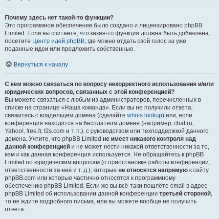
Почему здесь нет такой-то функции?
Это программное обеспечение было создано и лицензировано phpBB
Limited. Если вы считаете, что какая-то функция должна быть добавлена,
посетите
Центр идей phpBB
, где можно отдать свой голос за уже
поданные идеи или предложить собственные.
Вернуться к началу
С кем можно связаться по вопросу некорректного использования и/или
юридических вопросов, связанных с этой конференцией?
Вы можете связаться с любым из администраторов, перечисленных в
списке на странице «Наша команда». Если вы не получили ответа,
свяжитесь с владельцем домена (сделайте
whois lookup
) или, если
конференция находится на бесплатном домене (например, chat.ru,
Yahoo!, free.fr, f2s.com и т. п.), с руководством или техподдержкой данного
домена. Учтите, что phpBB Limited
не имеет никакого контроля над
данной конференцией
и не может нести никакой ответственности за то,
кем и как данная конференция используется. Не обращайтесь к phpBB
Limited по юридическим вопросам (о приостановке работы конференции,
ответственности за неё и т. д.), которые
не относятся напрямую
к сайту
phpBB.com или которые частично относятся к программному
обеспечению phpBB Limited. Если же вы всё-таки пошлёте email в адрес
phpBB Limited об использовании данной конференции
третьей стороной
,
то не ждите подробного письма, или вы можете вообще не получить
ответа.