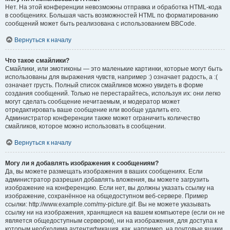
Нет. На этой конференции невозможны отправка и обработка HTML-кода
в сообщениях. Большая часть возможностей HTML по форматированию
сообщений может быть реализована с использованием BBCode.
Вернуться к началу
Что такое смайлики?
Смайлики, или эмотиконы — это маленькие картинки, которые могут быть
использованы для выражения чувств, например :) означает радость, а :(
означает грусть. Полный список смайликов можно увидеть в форме
создания сообщений. Только не перестарайтесь, используя их: они легко
могут сделать сообщение нечитаемым, и модератор может
отредактировать ваше сообщение или вообще удалить его.
Администратор конференции также может ограничить количество
смайликов, которое можно использовать в сообщении.
Вернуться к началу
Могу ли я добавлять изображения к сообщениям?
Да, вы можете размещать изображения в ваших сообщениях. Если
администратор разрешил добавлять вложения, вы можете загрузить
изображение на конференцию. Если нет, вы должны указать ссылку на
изображение, сохранённое на общедоступном веб-сервере. Пример
ссылки: http://www.example.com/my-picture.gif. Вы не можете указывать
ссылку ни на изображения, хранящиеся на вашем компьютере (если он не
является общедоступным сервером), ни на изображения, для доступа к
которым необходима аутентификация, как, например, на почтовые ящики