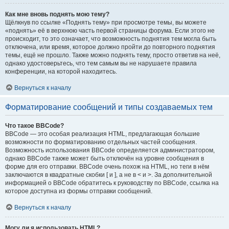
Как мне вновь поднять мою тему?
Щёлкнув по ссылке «Поднять тему» при просмотре темы, вы можете
«поднять» её в верхнюю часть первой страницы форума. Если этого не
происходит, то это означает, что возможность поднятия тем могла быть
отключена, или время, которое должно пройти до повторного поднятия
темы, ещё не прошло. Также можно поднять тему, просто ответив на неё,
однако удостоверьтесь, что тем самым вы не нарушаете правила
конференции, на которой находитесь.
Вернуться к началу
Форматирование сообщений и типы создаваемых тем
Что такое BBCode?
BBCode — это особая реализация HTML, предлагающая большие
возможности по форматированию отдельных частей сообщения.
Возможность использования BBCode определяется администратором,
однако BBCode также может быть отключён на уровне сообщения в
форме для его отправки. BBCode очень похож на HTML, но теги в нём
заключаются в квадратные скобки [ и ], а не в < и >. За дополнительной
информацией о BBCode обратитесь к руководству по BBCode, ссылка на
которое доступна из формы отправки сообщений.
Вернуться к началу
Могу ли я использовать HTML?