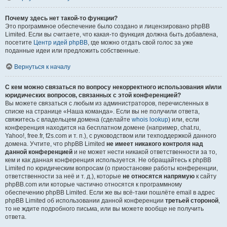
Почему здесь нет такой-то функции?
Это программное обеспечение было создано и лицензировано phpBB
Limited. Если вы считаете, что какая-то функция должна быть добавлена,
посетите
Центр идей phpBB
, где можно отдать свой голос за уже
поданные идеи или предложить собственные.
Вернуться к началу
С кем можно связаться по вопросу некорректного использования и/или
юридических вопросов, связанных с этой конференцией?
Вы можете связаться с любым из администраторов, перечисленных в
списке на странице «Наша команда». Если вы не получили ответа,
свяжитесь с владельцем домена (сделайте
whois lookup
) или, если
конференция находится на бесплатном домене (например, chat.ru,
Yahoo!, free.fr, f2s.com и т. п.), с руководством или техподдержкой данного
домена. Учтите, что phpBB Limited
не имеет никакого контроля над
данной конференцией
и не может нести никакой ответственности за то,
кем и как данная конференция используется. Не обращайтесь к phpBB
Limited по юридическим вопросам (о приостановке работы конференции,
ответственности за неё и т. д.), которые
не относятся напрямую
к сайту
phpBB.com или которые частично относятся к программному
обеспечению phpBB Limited. Если же вы всё-таки пошлёте email в адрес
phpBB Limited об использовании данной конференции
третьей стороной
,
то не ждите подробного письма, или вы можете вообще не получить
ответа.