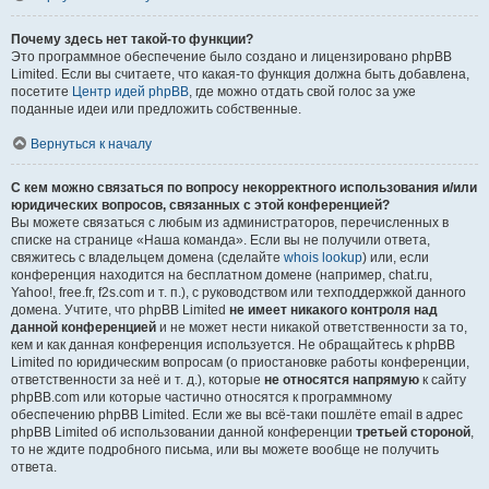
Почему здесь нет такой-то функции?
Это программное обеспечение было создано и лицензировано phpBB
Limited. Если вы считаете, что какая-то функция должна быть добавлена,
посетите
Центр идей phpBB
, где можно отдать свой голос за уже
поданные идеи или предложить собственные.
Вернуться к началу
С кем можно связаться по вопросу некорректного использования и/или
юридических вопросов, связанных с этой конференцией?
Вы можете связаться с любым из администраторов, перечисленных в
списке на странице «Наша команда». Если вы не получили ответа,
свяжитесь с владельцем домена (сделайте
whois lookup
) или, если
конференция находится на бесплатном домене (например, chat.ru,
Yahoo!, free.fr, f2s.com и т. п.), с руководством или техподдержкой данного
домена. Учтите, что phpBB Limited
не имеет никакого контроля над
данной конференцией
и не может нести никакой ответственности за то,
кем и как данная конференция используется. Не обращайтесь к phpBB
Limited по юридическим вопросам (о приостановке работы конференции,
ответственности за неё и т. д.), которые
не относятся напрямую
к сайту
phpBB.com или которые частично относятся к программному
обеспечению phpBB Limited. Если же вы всё-таки пошлёте email в адрес
phpBB Limited об использовании данной конференции
третьей стороной
,
то не ждите подробного письма, или вы можете вообще не получить
ответа.