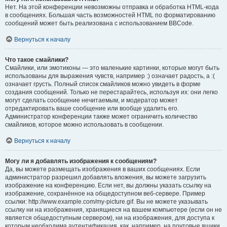
Нет. На этой конференции невозможны отправка и обработка HTML-кода
в сообщениях. Большая часть возможностей HTML по форматированию
сообщений может быть реализована с использованием BBCode.
Вернуться к началу
Что такое смайлики?
Смайлики, или эмотиконы — это маленькие картинки, которые могут быть
использованы для выражения чувств, например :) означает радость, а :(
означает грусть. Полный список смайликов можно увидеть в форме
создания сообщений. Только не перестарайтесь, используя их: они легко
могут сделать сообщение нечитаемым, и модератор может
отредактировать ваше сообщение или вообще удалить его.
Администратор конференции также может ограничить количество
смайликов, которое можно использовать в сообщении.
Вернуться к началу
Могу ли я добавлять изображения к сообщениям?
Да, вы можете размещать изображения в ваших сообщениях. Если
администратор разрешил добавлять вложения, вы можете загрузить
изображение на конференцию. Если нет, вы должны указать ссылку на
изображение, сохранённое на общедоступном веб-сервере. Пример
ссылки: http://www.example.com/my-picture.gif. Вы не можете указывать
ссылку ни на изображения, хранящиеся на вашем компьютере (если он не
является общедоступным сервером), ни на изображения, для доступа к
которым необходима аутентификация, как, например, на почтовые ящики