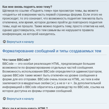
Как мне вновь поднять мою тему?
Щёлкнув по ссылке «Поднять тему» при просмотре темы, вы можете
«поднять» её в верхнюю часть первой страницы форума. Если этого не
происходит, то это означает, что возможность поднятия тем могла быть
отключена, или время, которое должно пройти до повторного поднятия
темы, ещё не прошло. Также можно поднять тему, просто ответив на неё,
однако удостоверьтесь, что тем самым вы не нарушаете правила
конференции, на которой находитесь.
Вернуться к началу
Форматирование сообщений и типы создаваемых тем
Что такое BBCode?
BBCode — это особая реализация HTML, предлагающая большие
возможности по форматированию отдельных частей сообщения.
Возможность использования BBCode определяется администратором,
однако BBCode также может быть отключён на уровне сообщения в
форме для его отправки. BBCode очень похож на HTML, но теги в нём
заключаются в квадратные скобки [ и ], а не в < и >. За дополнительной
информацией о BBCode обратитесь к руководству по BBCode, ссылка на
которое доступна из формы отправки сообщений.
Вернуться к началу
Могу ли я использовать HTML?