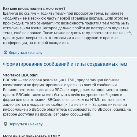
Как мне вновь поднять мою тему?
Щёлкнув по ссылке «Поднять тему» при просмотре темы, вы можете
«поднять» её в верхнюю часть первой страницы форума. Если этого не
происходит, то это означает, что возможность поднятия тем могла быть
отключена, или время, которое должно пройти до повторного поднятия
темы, ещё не прошло. Также можно поднять тему, просто ответив на неё,
однако удостоверьтесь, что тем самым вы не нарушаете правила
конференции, на которой находитесь.
Вернуться к началу
Форматирование сообщений и типы создаваемых тем
Что такое BBCode?
BBCode — это особая реализация HTML, предлагающая большие
возможности по форматированию отдельных частей сообщения.
Возможность использования BBCode определяется администратором,
однако BBCode также может быть отключён на уровне сообщения в
форме для его отправки. BBCode очень похож на HTML, но теги в нём
заключаются в квадратные скобки [ и ], а не в < и >. За дополнительной
информацией о BBCode обратитесь к руководству по BBCode, ссылка на
которое доступна из формы отправки сообщений.
Вернуться к началу
Могу ли я использовать HTML?