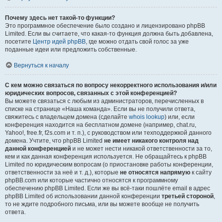
Почему здесь нет такой-то функции?
Это программное обеспечение было создано и лицензировано phpBB
Limited. Если вы считаете, что какая-то функция должна быть добавлена,
посетите
Центр идей phpBB
, где можно отдать свой голос за уже
поданные идеи или предложить собственные.
Вернуться к началу
С кем можно связаться по вопросу некорректного использования и/или
юридических вопросов, связанных с этой конференцией?
Вы можете связаться с любым из администраторов, перечисленных в
списке на странице «Наша команда». Если вы не получили ответа,
свяжитесь с владельцем домена (сделайте
whois lookup
) или, если
конференция находится на бесплатном домене (например, chat.ru,
Yahoo!, free.fr, f2s.com и т. п.), с руководством или техподдержкой данного
домена. Учтите, что phpBB Limited
не имеет никакого контроля над
данной конференцией
и не может нести никакой ответственности за то,
кем и как данная конференция используется. Не обращайтесь к phpBB
Limited по юридическим вопросам (о приостановке работы конференции,
ответственности за неё и т. д.), которые
не относятся напрямую
к сайту
phpBB.com или которые частично относятся к программному
обеспечению phpBB Limited. Если же вы всё-таки пошлёте email в адрес
phpBB Limited об использовании данной конференции
третьей стороной
,
то не ждите подробного письма, или вы можете вообще не получить
ответа.