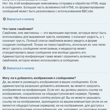
Нет. На этой конференции невозможны отправка и обработка HTML-кода
в сообщениях. Большая часть возможностей HTML по форматированию
сообщений может быть реализована с использованием BBCode.
Вернуться к началу
Что такое смайлики?
Смайлики, или эмотиконы — это маленькие картинки, которые могут быть
использованы для выражения чувств, например :) означает радость, а :(
означает грусть. Полный список смайликов можно увидеть в форме
создания сообщений. Только не перестарайтесь, используя их: они легко
могут сделать сообщение нечитаемым, и модератор может
отредактировать ваше сообщение или вообще удалить его.
Администратор конференции также может ограничить количество
смайликов, которое можно использовать в сообщении.
Вернуться к началу
Могу ли я добавлять изображения к сообщениям?
Да, вы можете размещать изображения в ваших сообщениях. Если
администратор разрешил добавлять вложения, вы можете загрузить
изображение на конференцию. Если нет, вы должны указать ссылку на
изображение, сохранённое на общедоступном веб-сервере. Пример
ссылки: http://www.example.com/my-picture.gif. Вы не можете указывать
ссылку ни на изображения, хранящиеся на вашем компьютере (если он не
является общедоступным сервером), ни на изображения, для доступа к
которым необходима аутентификация, как, например, на почтовые ящики