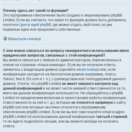
Почему здесь нет такой-то функции?
Это программное обеспечение было создано и лицензировано phpBB
Limited. Если вы считаете, что какая-то функция должна быть добавлена,
посетите
Центр идей phpBB
, где можно отдать свой голос за уже
поданные идеи или предложить собственные.
Вернуться к началу
С кем можно связаться по вопросу некорректного использования и/или
юридических вопросов, связанных с этой конференцией?
Вы можете связаться с любым из администраторов, перечисленных в
списке на странице «Наша команда». Если вы не получили ответа,
свяжитесь с владельцем домена (сделайте
whois lookup
) или, если
конференция находится на бесплатном домене (например, chat.ru,
Yahoo!, free.fr, f2s.com и т. п.), с руководством или техподдержкой данного
домена. Учтите, что phpBB Limited
не имеет никакого контроля над
данной конференцией
и не может нести никакой ответственности за то,
кем и как данная конференция используется. Не обращайтесь к phpBB
Limited по юридическим вопросам (о приостановке работы конференции,
ответственности за неё и т. д.), которые
не относятся напрямую
к сайту
phpBB.com или которые частично относятся к программному
обеспечению phpBB Limited. Если же вы всё-таки пошлёте email в адрес
phpBB Limited об использовании данной конференции
третьей стороной
,
то не ждите подробного письма, или вы можете вообще не получить
ответа.