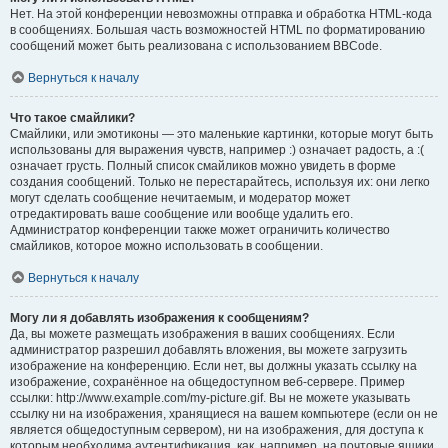
Нет. На этой конференции невозможны отправка и обработка HTML-кода
в сообщениях. Большая часть возможностей HTML по форматированию
сообщений может быть реализована с использованием BBCode.
Вернуться к началу
Что такое смайлики?
Смайлики, или эмотиконы — это маленькие картинки, которые могут быть
использованы для выражения чувств, например :) означает радость, а :(
означает грусть. Полный список смайликов можно увидеть в форме
создания сообщений. Только не перестарайтесь, используя их: они легко
могут сделать сообщение нечитаемым, и модератор может
отредактировать ваше сообщение или вообще удалить его.
Администратор конференции также может ограничить количество
смайликов, которое можно использовать в сообщении.
Вернуться к началу
Могу ли я добавлять изображения к сообщениям?
Да, вы можете размещать изображения в ваших сообщениях. Если
администратор разрешил добавлять вложения, вы можете загрузить
изображение на конференцию. Если нет, вы должны указать ссылку на
изображение, сохранённое на общедоступном веб-сервере. Пример
ссылки: http://www.example.com/my-picture.gif. Вы не можете указывать
ссылку ни на изображения, хранящиеся на вашем компьютере (если он не
является общедоступным сервером), ни на изображения, для доступа к
которым необходима аутентификация, как, например, на почтовые ящики