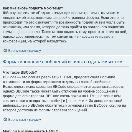
Как мне вновь поднять мою тему?
Щёлкнув по ссылке «Поднять тему» при просмотре темы, вы можете
«поднять» её в верхнюю часть первой страницы форума. Если этого не
происходит, то это означает, что возможность поднятия тем могла быть
отключена, или время, которое должно пройти до повторного поднятия
темы, ещё не прошло. Также можно поднять тему, просто ответив на неё,
однако удостоверьтесь, что тем самым вы не нарушаете правила
конференции, на которой находитесь.
Вернуться к началу
Форматирование сообщений и типы создаваемых тем
Что такое BBCode?
BBCode — это особая реализация HTML, предлагающая большие
возможности по форматированию отдельных частей сообщения.
Возможность использования BBCode определяется администратором,
однако BBCode также может быть отключён на уровне сообщения в
форме для его отправки. BBCode очень похож на HTML, но теги в нём
заключаются в квадратные скобки [ и ], а не в < и >. За дополнительной
информацией о BBCode обратитесь к руководству по BBCode, ссылка на
которое доступна из формы отправки сообщений.
Вернуться к началу
Могу ли я использовать HTML?