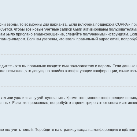
они верны, то возможны два варианта. Если включена поддержка COPPA и при 
уется, чтобы все новые учётные записи были активированы пользователями
ам было прислано email-сообщение, следуйте полученным инструкциям. Если
пам-фильтром. Если вы уверены, что ввели правильный адрес email, попробу
едитесь, что вы правильно вводите имя пользователя и пароль. Если данные
Также возможно, что допущена ошибка в конфигурации конференции, свяжитес
вал или удалил вашу учётную запись. Кроме того, многие конференции перио
ных. Если это произошло, попробуйте зарегистрироваться снова и активнее 
егко получить новый. Перейдите на страницу входа на конференцию и щёлкни