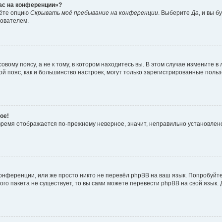
час на конференции»?
дёте опцию
Скрывать моё пребывание на конференции
. Выберите
Да
, и вы 
зователем.
вому поясу, а не к тому, в котором находитесь вы. В этом случае измените в 
овой пояс, как и большинство настроек, могут только зарегистрированные пол
ое!
о время отображается по-прежнему неверное, значит, неправильно установле
онференции, или же просто никто не перевёл phpBB на ваш язык. Попробуйт
вого пакета не существует, то вы сами можете перевести phpBB на свой язы