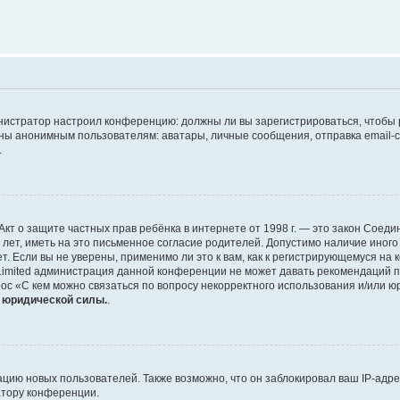
дминистратор настроил конференцию: должны ли вы зарегистрироваться, чтобы
 анонимным пользователям: аватары, личные сообщения, отправка email-сооб
.
 или Акт о защите частных прав ребёнка в интернете от 1998 г. — это закон Со
т, иметь на это письменное согласие родителей. Допустимо наличие иного
 Если вы не уверены, применимо ли это к вам, как к регистрирующемуся на 
Limited администрация данной конференции не может давать рекомендаций 
ос «С кем можно связаться по вопросу некорректного использования и/или ю
т юридической силы.
.
ию новых пользователей. Также возможно, что он заблокировал ваш IP-адре
атору конференции.