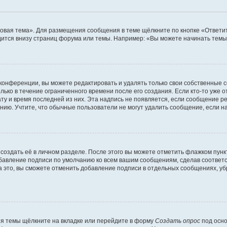
овая тема». Для размещения сообщения в теме щёлкните по кнопке «Ответит
ится внизу страниц форума или темы. Например: «Вы можете начинать темы»
конференции, вы можете редактировать и удалять только свои собственные 
ько в течение ограниченного времени после его создания. Если кто-то уже 
дату и время последней из них. Эта надпись не появляется, если сообщение 
ию. Учтите, что обычные пользователи не могут удалить сообщение, если на 
создать её в личном разделе. После этого вы можете отметить флажком пун
обавление подписи по умолчанию ко всем вашим сообщениям, сделав соотве
а это, вы сможете отменить добавление подписи в отдельных сообщениях, у
я темы щёлкните на вкладке или перейдите в форму
Создать опрос
под осно