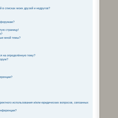
й в списках моих друзей и недругов?
и форумам?
стую страницу!
и?
ные мной темы?
ься на определённую тему?
форум?
ференции?
рректного использования и/или юридических вопросов, связанных
конференции?