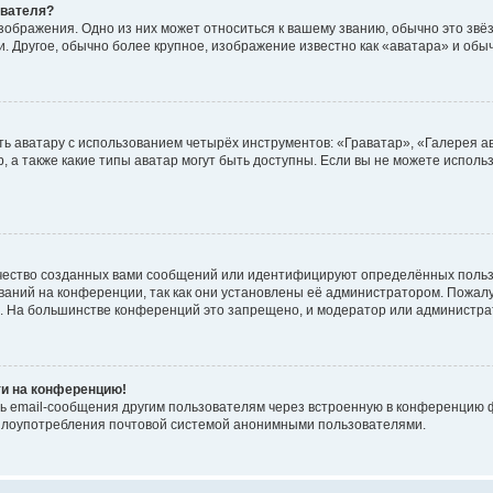
ователя?
зображения. Одно из них может относиться к вашему званию, обычно это звёзд
. Другое, обычно более крупное, изображение известно как «аватара» и обы
ь аватару с использованием четырёх инструментов: «Граватар», «Галерея а
, а также какие типы аватар могут быть доступны. Если вы не можете испол
чество созданных вами сообщений или идентифицируют определённых польз
аний на конференции, так как они установлены её администратором. Пожал
е. На большинстве конференций это запрещено, и модератор или администра
ти на конференцию!
ь email-сообщения другим пользователям через встроенную в конференцию ф
ь злоупотребления почтовой системой анонимными пользователями.