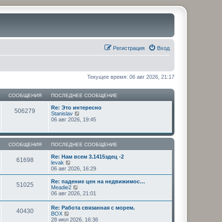
Регистрация
Вход
Текущее время: 06 авг 2026, 21:17
СООБЩЕНИЯ
ПОСЛЕДНЕЕ СООБЩЕНИЕ
Re: Это интересно
506279
П
Stanislav
е
06 авг 2026, 19:45
р
е
й
т
СООБЩЕНИЯ
ПОСЛЕДНЕЕ СООБЩЕНИЕ
и
к
Re: Нам всем 3.1415здец -2
61698
п
П
levak
о
е
06 авг 2026, 16:29
с
р
л
е
Re: падение цен на недвижимос…
51025
е
й
П
Meadie2
д
т
е
06 авг 2026, 21:01
н
и
р
е
к
е
Re: Работа связанная с морем.
м
п
40430
й
П
BOX
у
о
т
е
28 июл 2026, 16:36
с
с