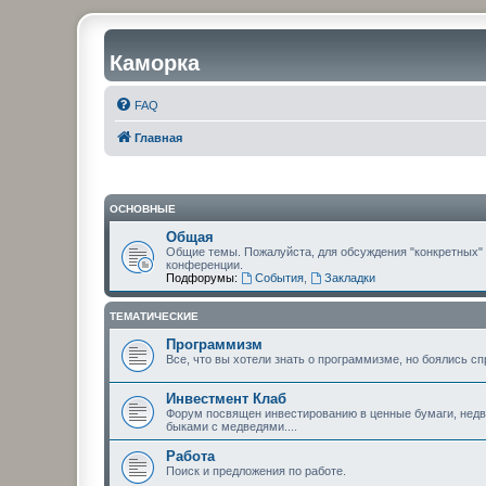
Каморка
FAQ
Главная
ОСНОВНЫЕ
Общая
Общие темы. Пожалуйста, для обсуждения "конкретных"
конференции.
Подфорумы:
События
,
Закладки
ТЕМАТИЧЕСКИЕ
Программизм
Все, что вы хотели знать о программизме, но боялись сп
Инвестмент Клаб
Форум посвящен инвестированию в ценные бумаги, недви
быками с медведями....
Работа
Поиск и предложения по работе.