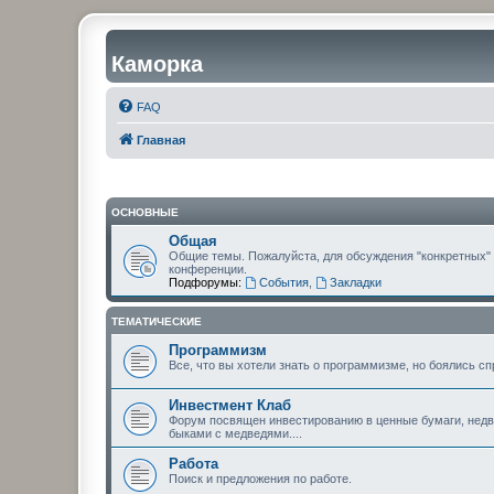
Каморка
FAQ
Главная
ОСНОВНЫЕ
Общая
Общие темы. Пожалуйста, для обсуждения "конкретных"
конференции.
Подфорумы:
События
,
Закладки
ТЕМАТИЧЕСКИЕ
Программизм
Все, что вы хотели знать о программизме, но боялись сп
Инвестмент Клаб
Форум посвящен инвестированию в ценные бумаги, недви
быками с медведями....
Работа
Поиск и предложения по работе.