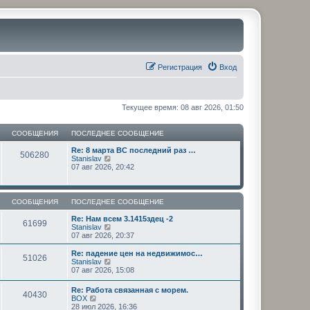
Регистрация
Вход
Текущее время: 08 авг 2026, 01:50
СООБЩЕНИЯ
ПОСЛЕДНЕЕ СООБЩЕНИЕ
Re: 8 марта ВС последний раз …
506280
П
Stanislav
е
07 авг 2026, 20:42
р
е
й
т
СООБЩЕНИЯ
ПОСЛЕДНЕЕ СООБЩЕНИЕ
и
к
Re: Нам всем 3.1415здец -2
61699
п
П
Stanislav
о
е
07 авг 2026, 20:37
с
р
л
е
Re: падение цен на недвижимос…
51026
е
й
П
Stanislav
д
т
е
07 авг 2026, 15:08
н
и
р
е
к
е
Re: Работа связанная с морем.
м
п
40430
й
П
BOX
у
о
т
е
28 июл 2026, 16:36
с
с