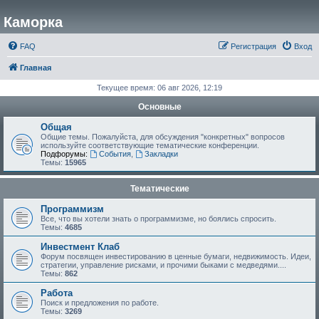
Каморка
FAQ
Регистрация
Вход
Главная
Текущее время: 06 авг 2026, 12:19
Основные
Общая
Общие темы. Пожалуйста, для обсуждения "конкретных" вопросов
используйте соответствующие тематические конференции.
Подфорумы:
События
,
Закладки
Темы:
15965
Тематические
Программизм
Все, что вы хотели знать о программизме, но боялись спросить.
Темы:
4685
Инвестмент Клаб
Форум посвящен инвестированию в ценные бумаги, недвижимость. Идеи,
стратегии, управление рисками, и прочими быками с медведями....
Темы:
862
Работа
Поиск и предложения по работе.
Темы:
3269