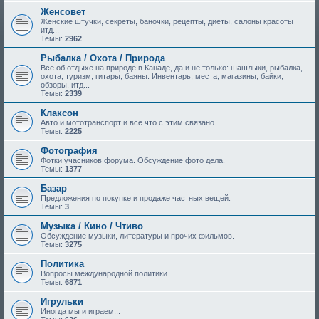
Женсовет
Женские штучки, секреты, баночки, рецепты, диеты, салоны красоты
итд...
Темы:
2962
Рыбалка / Охота / Природа
Все об отдыхе на природе в Канаде, да и не только: шашлыки, рыбалка,
охота, туризм, гитары, баяны. Инвентарь, места, магазины, байки,
обзоры, итд...
Темы:
2339
Клаксон
Авто и мототранспорт и все что с этим связано.
Темы:
2225
Фотография
Фотки учасников форума. Обсуждение фото дела.
Темы:
1377
Базар
Предложения по покупке и продаже частных вещей.
Темы:
3
Музыка / Кино / Чтиво
Обсуждение музыки, литературы и прочих фильмов.
Темы:
3275
Политика
Вопросы международной политики.
Темы:
6871
Игрульки
Иногда мы и играем...