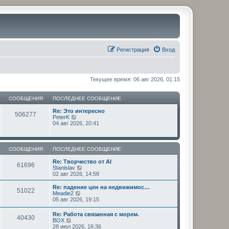
Регистрация
Вход
Текущее время: 06 авг 2026, 01:15
СООБЩЕНИЯ
ПОСЛЕДНЕЕ СООБЩЕНИЕ
Re: Это интересно
506277
П
PeterK
е
04 авг 2026, 20:41
р
е
й
т
СООБЩЕНИЯ
ПОСЛЕДНЕЕ СООБЩЕНИЕ
и
к
Re: Творчество от AI
61696
п
П
Stanislav
о
е
02 авг 2026, 14:58
с
р
л
е
Re: падение цен на недвижимос…
51022
е
й
П
Meadie2
д
т
е
05 авг 2026, 19:15
н
и
р
е
к
е
Re: Работа связанная с морем.
м
п
40430
й
П
BOX
у
о
т
е
28 июл 2026, 16:36
с
с