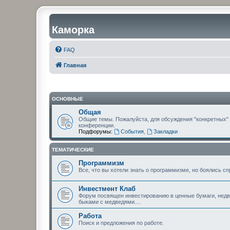
Каморка
FAQ
Главная
ОСНОВНЫЕ
Общая
Общие темы. Пожалуйста, для обсуждения "конкретных"
конференции.
Подфорумы:
События
,
Закладки
ТЕМАТИЧЕСКИЕ
Программизм
Все, что вы хотели знать о программизме, но боялись сп
Инвестмент Клаб
Форум посвящен инвестированию в ценные бумаги, недви
быками с медведями....
Работа
Поиск и предложения по работе.