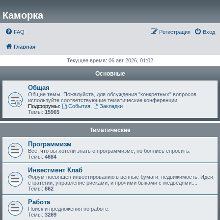
Каморка
FAQ
Регистрация
Вход
Главная
Текущее время: 06 авг 2026, 01:02
Основные
Общая
Общие темы. Пожалуйста, для обсуждения "конкретных" вопросов
используйте соответствующие тематические конференции.
Подфорумы:
События
,
Закладки
Темы:
15965
Тематические
Программизм
Все, что вы хотели знать о программизме, но боялись спросить.
Темы:
4684
Инвестмент Клаб
Форум посвящен инвестированию в ценные бумаги, недвижимость. Идеи,
стратегии, управление рисками, и прочими быками с медведями....
Темы:
862
Работа
Поиск и предложения по работе.
Темы:
3269