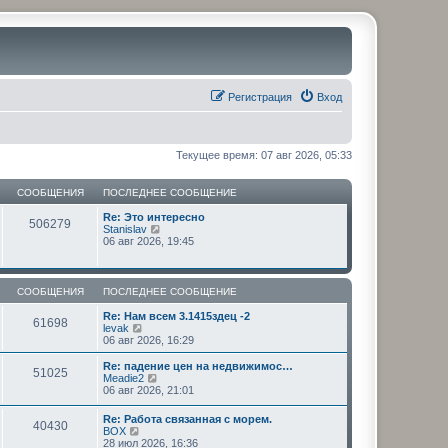
Регистрация
Вход
Текущее время: 07 авг 2026, 05:33
СООБЩЕНИЯ
ПОСЛЕДНЕЕ СООБЩЕНИЕ
Re: Это интересно
506279
П
Stanislav
е
06 авг 2026, 19:45
р
е
й
т
СООБЩЕНИЯ
ПОСЛЕДНЕЕ СООБЩЕНИЕ
и
к
Re: Нам всем 3.1415здец -2
61698
п
П
levak
о
е
06 авг 2026, 16:29
с
р
л
е
Re: падение цен на недвижимос…
51025
е
й
П
Meadie2
д
т
е
06 авг 2026, 21:01
н
и
р
е
к
е
Re: Работа связанная с морем.
м
п
40430
й
П
BOX
у
о
т
е
28 июл 2026, 16:36
с
с