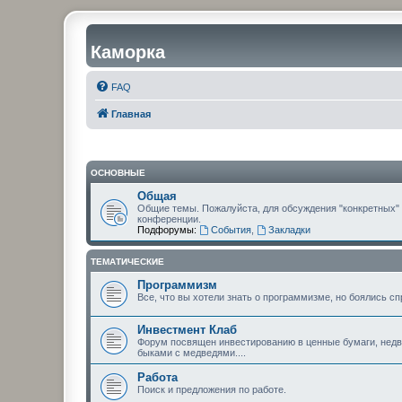
Каморка
FAQ
Главная
ОСНОВНЫЕ
Общая
Общие темы. Пожалуйста, для обсуждения "конкретных"
конференции.
Подфорумы:
События
,
Закладки
ТЕМАТИЧЕСКИЕ
Программизм
Все, что вы хотели знать о программизме, но боялись сп
Инвестмент Клаб
Форум посвящен инвестированию в ценные бумаги, недви
быками с медведями....
Работа
Поиск и предложения по работе.