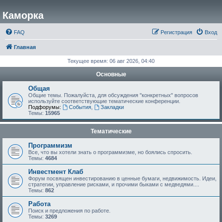
Каморка
FAQ
Регистрация
Вход
Главная
Текущее время: 06 авг 2026, 04:40
Основные
Общая
Общие темы. Пожалуйста, для обсуждения "конкретных" вопросов
используйте соответствующие тематические конференции.
Подфорумы:
События
,
Закладки
Темы:
15965
Тематические
Программизм
Все, что вы хотели знать о программизме, но боялись спросить.
Темы:
4684
Инвестмент Клаб
Форум посвящен инвестированию в ценные бумаги, недвижимость. Идеи,
стратегии, управление рисками, и прочими быками с медведями....
Темы:
862
Работа
Поиск и предложения по работе.
Темы:
3269