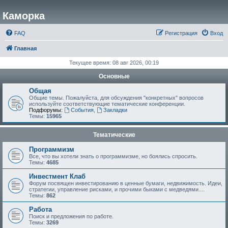
Каморка
FAQ
Регистрация
Вход
Главная
Текущее время: 08 авг 2026, 00:19
Основные
Общая
Общие темы. Пожалуйста, для обсуждения "конкретных" вопросов
используйте соответствующие тематические конференции.
Подфорумы:
События
,
Закладки
Темы:
15965
Тематические
Программизм
Все, что вы хотели знать о программизме, но боялись спросить.
Темы:
4685
Инвестмент Клаб
Форум посвящен инвестированию в ценные бумаги, недвижимость. Идеи,
стратегии, управление рисками, и прочими быками с медведями....
Темы:
862
Работа
Поиск и предложения по работе.
Темы:
3269