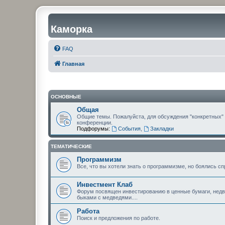
Каморка
FAQ
Главная
ОСНОВНЫЕ
Общая
Общие темы. Пожалуйста, для обсуждения "конкретных"
конференции.
Подфорумы:
События
,
Закладки
ТЕМАТИЧЕСКИЕ
Программизм
Все, что вы хотели знать о программизме, но боялись сп
Инвестмент Клаб
Форум посвящен инвестированию в ценные бумаги, недви
быками с медведями....
Работа
Поиск и предложения по работе.