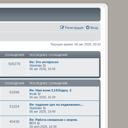
Регистрация
Вход
Текущее время: 06 авг 2026, 20:33
СООБЩЕНИЯ
ПОСЛЕДНЕЕ СООБЩЕНИЕ
Re: Это интересно
506279
П
Stanislav
е
06 авг 2026, 19:45
р
е
й
т
СООБЩЕНИЯ
ПОСЛЕДНЕЕ СООБЩЕНИЕ
и
к
Re: Нам всем 3.1415здец -2
61698
п
П
levak
о
е
06 авг 2026, 16:29
с
р
л
е
Re: падение цен на недвижимос…
51024
е
й
П
Stanislav
д
т
е
06 авг 2026, 19:49
н
и
р
е
к
е
Re: Работа связанная с морем.
м
п
40430
й
П
BOX
у
о
т
е
28 июл 2026, 16:36
с
с