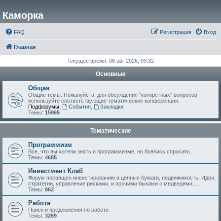
Каморка
FAQ
Регистрация
Вход
Главная
Текущее время: 06 авг 2026, 09:32
Основные
Общая
Общие темы. Пожалуйста, для обсуждения "конкретных" вопросов
используйте соответствующие тематические конференции.
Подфорумы:
События
,
Закладки
Темы:
15965
Тематические
Программизм
Все, что вы хотели знать о программизме, но боялись спросить.
Темы:
4685
Инвестмент Клаб
Форум посвящен инвестированию в ценные бумаги, недвижимость. Идеи,
стратегии, управление рисками, и прочими быками с медведями....
Темы:
862
Работа
Поиск и предложения по работе.
Темы:
3269