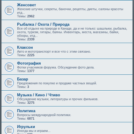
Женсовет
Женские штучки, секреты, баночки, рецепты, диеты, салоны красоты
итд...
Темы:
2962
Рыбалка / Охота / Природа
Все об отдыхе на природе в Канаде, да и не только: шашлыки, рыбалка,
охота, туризм, гитары, баяны. Инвентарь, места, магазины, байки,
обзоры, итд...
Темы:
2339
Клаксон
Авто и мототранспорт и все что с этим связано.
Темы:
2225
Фотография
Фотки учасников форума. Обсуждение фото дела.
Темы:
1377
Базар
Предложения по покупке и продаже частных вещей.
Темы:
3
Музыка / Кино / Чтиво
Обсуждение музыки, литературы и прочих фильмов.
Темы:
3275
Политика
Вопросы международной политики.
Темы:
6871
Игрульки
Иногда мы и играем...