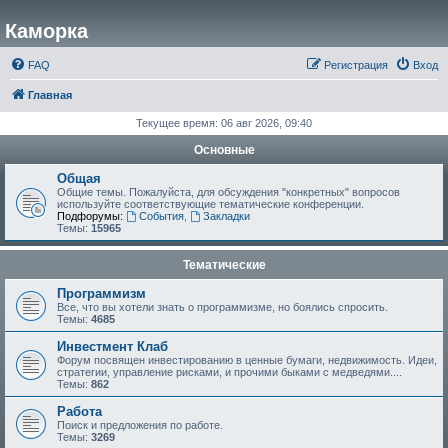
Каморка
FAQ
Регистрация
Вход
Главная
Текущее время: 06 авг 2026, 09:40
Основные
Общая
Общие темы. Пожалуйста, для обсуждения "конкретных" вопросов
используйте соответствующие тематические конференции.
Подфорумы:
События
,
Закладки
Темы:
15965
Тематические
Программизм
Все, что вы хотели знать о программизме, но боялись спросить.
Темы:
4685
Инвестмент Клаб
Форум посвящен инвестированию в ценные бумаги, недвижимость. Идеи,
стратегии, управление рисками, и прочими быками с медведями....
Темы:
862
Работа
Поиск и предложения по работе.
Темы:
3269