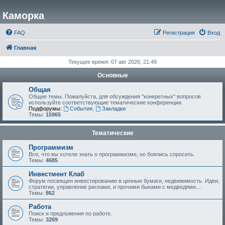
Каморка
FAQ
Регистрация
Вход
Главная
Текущее время: 07 авг 2026, 21:49
Основные
Общая
Общие темы. Пожалуйста, для обсуждения "конкретных" вопросов
используйте соответствующие тематические конференции.
Подфорумы:
События
,
Закладки
Темы:
15965
Тематические
Программизм
Все, что вы хотели знать о программизме, но боялись спросить.
Темы:
4685
Инвестмент Клаб
Форум посвящен инвестированию в ценные бумаги, недвижимость. Идеи,
стратегии, управление рисками, и прочими быками с медведями....
Темы:
862
Работа
Поиск и предложения по работе.
Темы:
3269